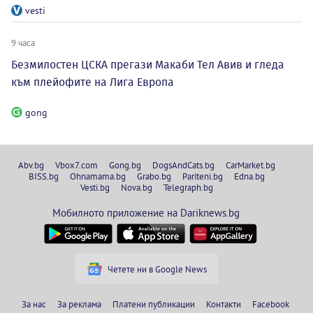
vesti
9 часа
Безмилостен ЦСКА прегази Макаби Тел Авив и гледа
към плейофите на Лига Европа
gong
Abv.bg
Vbox7.com
Gong.bg
DogsAndCats.bg
CarMarket.bg
BISS.bg
Ohnamama.bg
Grabo.bg
Pariteni.bg
Edna.bg
Vesti.bg
Nova.bg
Telegraph.bg
Мобилното приложение на Dariknews.bg
Четете ни в Google News
За нас
За реклама
Платени публикации
Контакти
Facebook