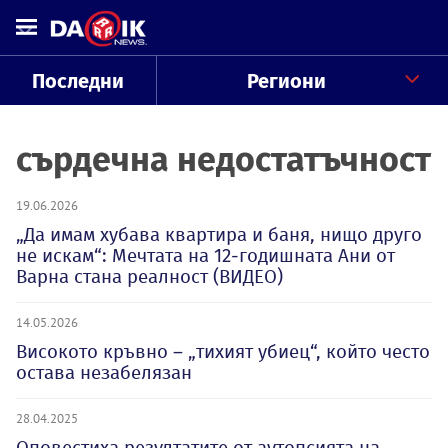
Последни
Региони
сърдечна недостатъчност
19.06.2026
„Да имам хубава квартира и баня, нищо друго
не искам“: Мечтата на 12-годишната Ани от
Варна стана реалност (ВИДЕО)
14.05.2026
Високото кръвно – „тихият убиец“, който често
остава незабелязан
28.04.2025
Оповестиха резултатите от аутопсията на