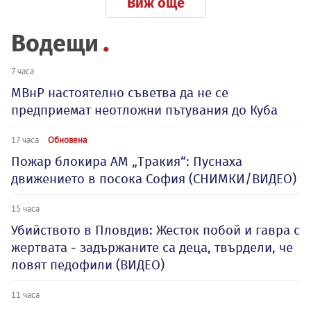
Виж още
Водещи
7 часа
МВнР настоятелно съветва да не се
предприемат неотложни пътувания до Куба
17 часа
Обновена
Пожар блокира АМ „Тракия“: Пуснаха
движението в посока София (СНИМКИ/ВИДЕО)
15 часа
Убийството в Пловдив: Жесток побой и гавра с
жертвата - задържаните са деца, твърдели, че
ловят педофили (ВИДЕО)
11 часа