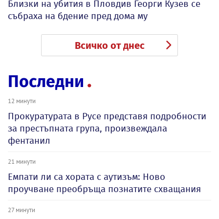
Близки на убития в Пловдив Георги Кузев се
събраха на бдение пред дома му
Всичко от днес
Последни
12 минути
Прокуратурата в Русе представя подробности
за престъпната група, произвеждала
фентанил
21 минути
Емпати ли са хората с аутизъм: Ново
проучване преобръща познатите схващания
27 минути