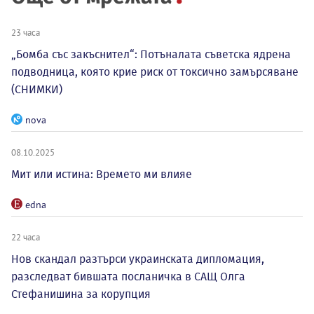
23 часа
„Бомба със закъснител“: Потъналата съветска ядрена
подводница, която крие риск от токсично замърсяване
(СНИМКИ)
nova
08.10.2025
Мит или истина: Времето ми влияе
edna
22 часа
Нов скандал разтърси украинската дипломация,
разследват бившата посланичка в САЩ Олга
Стефанишина за корупция