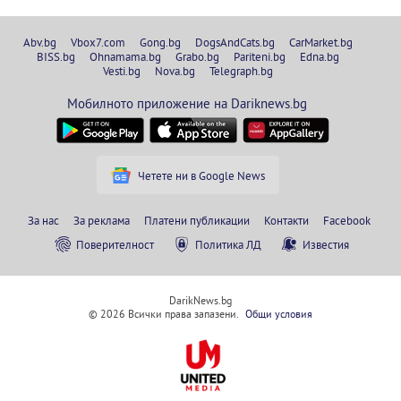
Abv.bg
Vbox7.com
Gong.bg
DogsAndCats.bg
CarMarket.bg
BISS.bg
Ohnamama.bg
Grabo.bg
Pariteni.bg
Edna.bg
Vesti.bg
Nova.bg
Telegraph.bg
Мобилното приложение на Dariknews.bg
Четете ни в Google News
За нас
За реклама
Платени публикации
Контакти
Facebook
Поверителност
Политика ЛД
Известия
DarikNews.bg
© 2026 Всички права запазени.
Общи условия