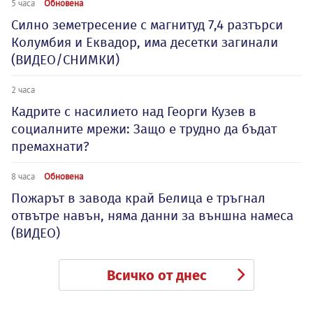
5 часа
Обновена
Силно земетресение с магнитуд 7,4 разтърси
Колумбия и Еквадор, има десетки загинали
(ВИДЕО/СНИМКИ)
2 часа
Кадрите с насилието над Георги Кузев в
социалните мрежи: Защо е трудно да бъдат
премахнати?
8 часа
Обновена
Пожарът в завода край Белица е тръгнал
отвътре навън, няма данни за външна намеса
(ВИДЕО)
Всичко от днес