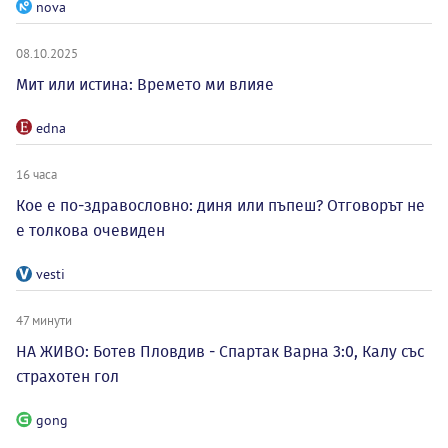
nova
08.10.2025
Мит или истина: Времето ми влияе
edna
16 часа
Кое е по-здравословно: диня или пъпеш? Отговорът не
е толкова очевиден
vesti
47 минути
НА ЖИВО: Ботев Пловдив - Спартак Варна 3:0, Калу със
страхотен гол
gong