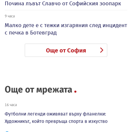
Почина лъвът Славчо от Софийския зоопарк
9 часа
Малко дете е с тежки изгаряния след инцидент
с печка в Ботевград
Още от София
Още от мрежата
16 часа
Футболни легенди оживяват върху фланелки:
Художникът, който превръща спорта в изкуство