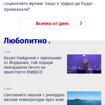
социалните мрежи: Защо е трудно да бъдат
премахнати?
Всичко от днес
Любопитно
1 час
Васил Найденов с признание
от Йордания, той подари
неиздадена песен на
кралството (ВИДЕО)
8 часа
Световните океани с рекордно
високи температури през юли