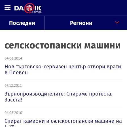
Последни
Региони
селскостопански машини
04.06.2014
Нов търговско-сервизен център отвори врати
в Плевен
07.12.2011
Зърнопроизводителите: Спираме протеста.
Засега!
06.08.2010
Спират камиони и селскостопански машини на
Е-79