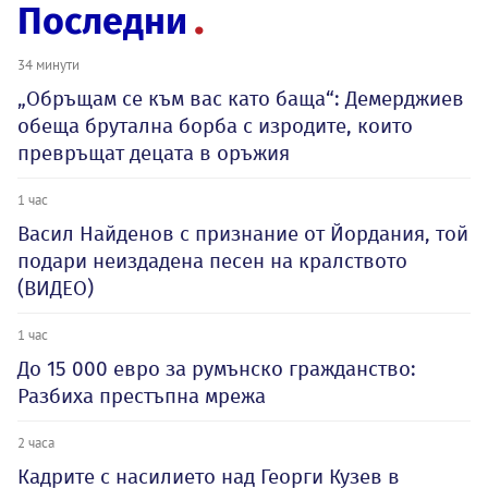
Последни
34 минути
„Обръщам се към вас като баща“: Демерджиев
обеща брутална борба с изродите, които
превръщат децата в оръжия
1 час
Васил Найденов с признание от Йордания, той
подари неиздадена песен на кралството
(ВИДЕО)
1 час
До 15 000 евро за румънско гражданство:
Разбиха престъпна мрежа
2 часа
Кадрите с насилието над Георги Кузев в