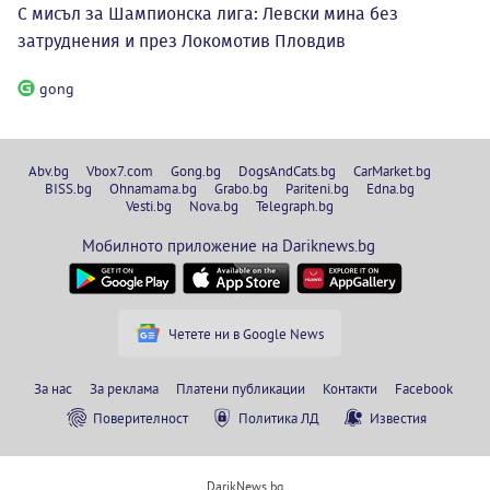
С мисъл за Шампионска лига: Левски мина без
затруднения и през Локомотив Пловдив
gong
Abv.bg
Vbox7.com
Gong.bg
DogsAndCats.bg
CarMarket.bg
BISS.bg
Ohnamama.bg
Grabo.bg
Pariteni.bg
Edna.bg
Vesti.bg
Nova.bg
Telegraph.bg
Мобилното приложение на Dariknews.bg
Четете ни в Google News
За нас
За реклама
Платени публикации
Контакти
Facebook
Поверителност
Политика ЛД
Известия
DarikNews.bg