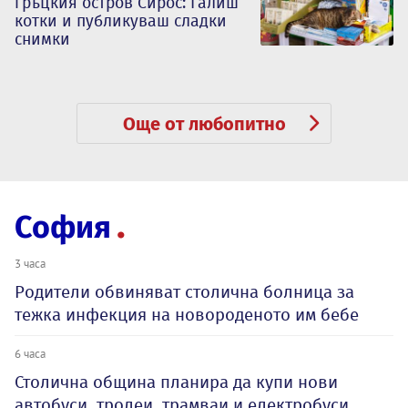
гръцкия остров Сирос: Галиш
котки и публикуваш сладки
снимки
Още от любопитно
София
3 часа
Родители обвиняват столична болница за
тежка инфекция на новороденото им бебе
6 часа
Столична община планира да купи нови
автобуси, тролеи, трамваи и електробуси