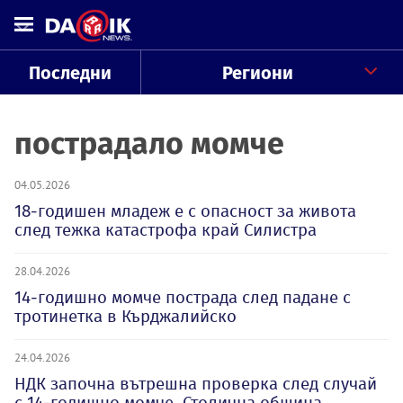
Последни
Региони
пострадало момче
04.05.2026
18-годишен младеж е с опасност за живота
след тежка катастрофа край Силистра
28.04.2026
14-годишно момче пострада след падане с
тротинетка в Кърджалийско
24.04.2026
НДК започна вътрешна проверка след случай
с 14-годишно момче, Столична община