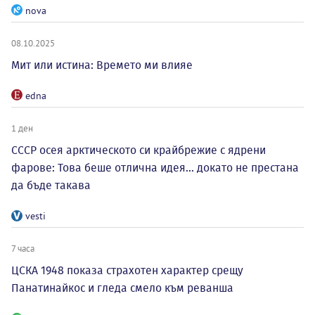
nova
08.10.2025
Мит или истина: Времето ми влияе
edna
1 ден
СССР осея арктическото си крайбрежие с ядрени
фарове: Това беше отлична идея... докато не престана
да бъде такава
vesti
7 часа
ЦСКА 1948 показа страхотен характер срещу
Панатинайкос и гледа смело към реванша