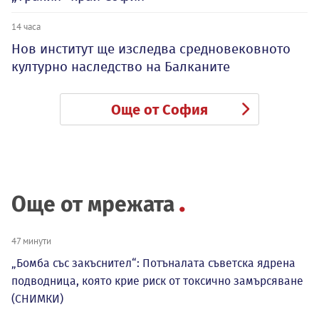
14 часа
Нов институт ще изследва средновековното
културно наследство на Балканите
Още от София
Още от мрежата
47 минути
„Бомба със закъснител“: Потъналата съветска ядрена
подводница, която крие риск от токсично замърсяване
(СНИМКИ)