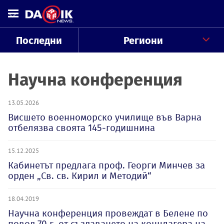
Последни
Региони
Научна конференция
13.05.2026
Висшето военноморско училище във Варна
отбелязва своята 145-годишнина
15.12.2025
Кабинетът предлага проф. Георги Минчев за
орден „Св. св. Кирил и Методий“
18.04.2019
Научна конференция провеждат в Белене по
повод 70 г. от създаването на концлагера на