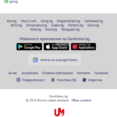
gong
Abv.bg
Vbox7.com
Gong.bg
DogsAndCats.bg
CarMarket.bg
BISS.bg
Ohnamama.bg
Grabo.bg
Pariteni.bg
Edna.bg
Vesti.bg
Nova.bg
Telegraph.bg
Мобилното приложение на Dariknews.bg
Четете ни в Google News
За нас
За реклама
Платени публикации
Контакти
Facebook
Поверителност
Политика ЛД
Известия
DarikNews.bg
© 2026 Всички права запазени.
Общи условия