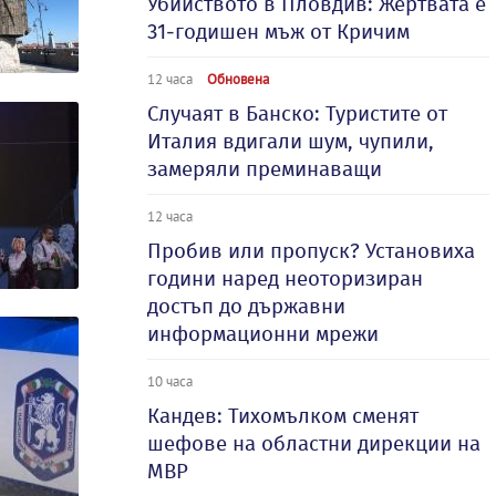
Убийството в Пловдив: Жертвата е
31-годишен мъж от Кричим
12 часа
Обновена
Случаят в Банско: Туристите от
Италия вдигали шум, чупили,
замеряли преминаващи
12 часа
Пробив или пропуск? Установиха
години наред неоторизиран
достъп до държавни
информационни мрежи
10 часа
Кандев: Тихомълком сменят
шефове на областни дирекции на
МВР