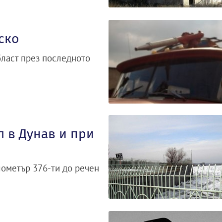
ско
бласт през последното
л в Дунав и при
лометър 376-ти до речен