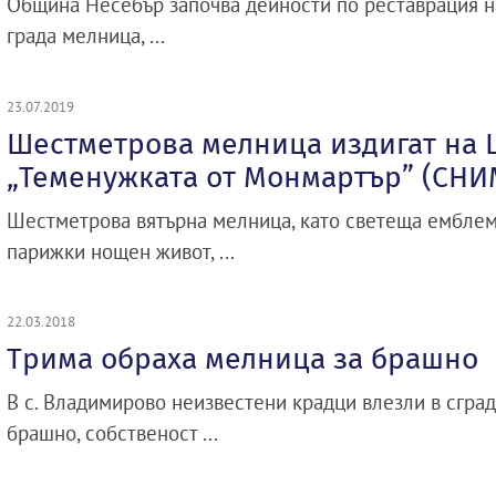
Община Несебър започва дейности по реставрация н
града мелница, ...
23.07.2019
Шестметрова мелница издигат на 
„Теменужката от Монмартър” (СНИ
Шестметрова вятърна мелница, като светеща ембле
парижки нощен живот, ...
22.03.2018
Трима обраха мелница за брашно
В с. Владимирово неизвестени крадци влезли в сград
брашно, собственост ...