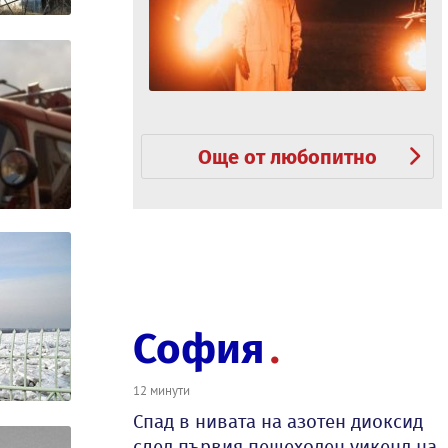
Още от любопитно
София
12 минути
Спад в нивата на азотен диоксид
след първия пешеходен уикенд на