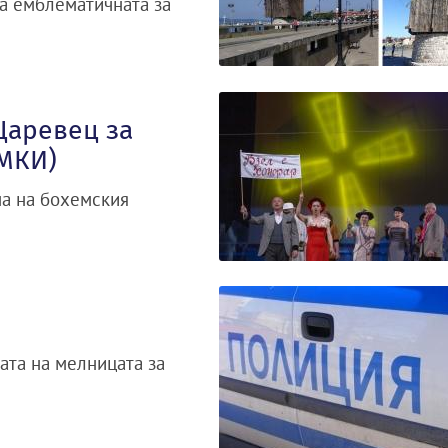
а емблематичната за
Царевец за
МКИ)
ма на бохемския
ата на мелницата за