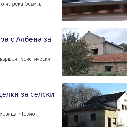
то на река Осъм, в
ра с Албена за
авършен туристически
елки за селски
ховица и Горно