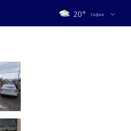
20°
София