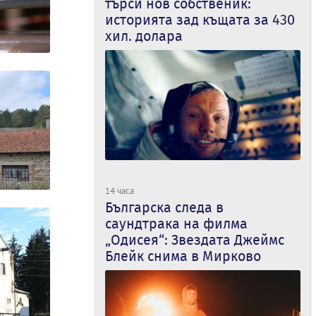
търси нов собственик:
историята зад къщата за 430
хил. долара
14 часа
Българска следа в
саундтрака на филма
„Одисея“: Звездата Джеймс
Блейк снима в Мирково