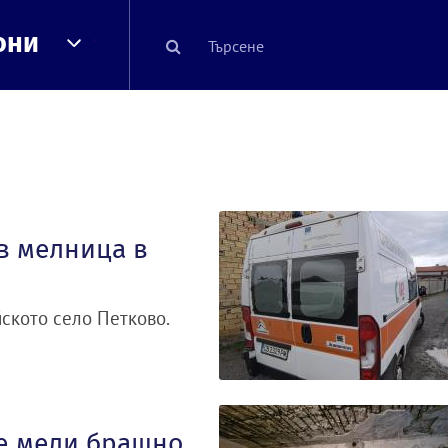
они
в мелница в
ското село Петково.
ще мели брашно