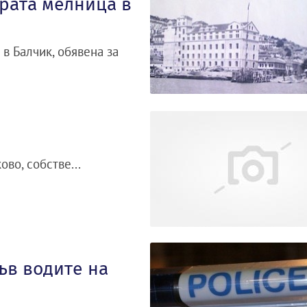
арата мелница в
в Балчик, обявена за
во, собстве...
ъв водите на