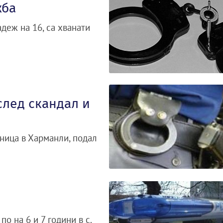
жба
деж на 16, са хванати
след скандал и
ница в Харманли, подал
о на 6 и 7 години в с.