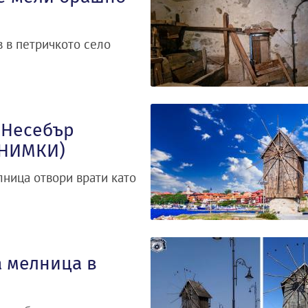
в в петричкото село
 Несебър
СНИМКИ)
лница отвори врати като
а мелница в