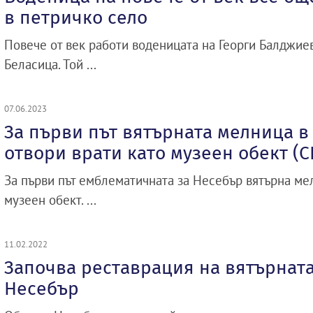
в петричко село
Повече от век работи воденицата на Георги Балджие
Беласица. Той ...
07.06.2023
За първи път вятърната мелница в
отвори врати като музеен обект (
За първи път емблематичната за Несебър вятърна ме
музеен обект. ...
11.02.2022
Започва реставрация на вятърнат
Несебър