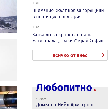
1 час
Внимание: Жълт код за горещини
в почти цяла България
1 час
Затварят за кратко лента на
магистрала „Тракия“ край София
Всичко от днес
Любопитно
13 часа
Домът на Нийл Армстронг