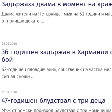
Задържаха двама в момент на кра
Двама жители на Петърница - мъж на 52 години и мла
от полицаи докато ...
28.09.2010
36-годишен задържан в Харманли 
бой
62-годишен пловдивчанин, собственик на частна мел
сигнал снощи ...
31.01.2010
47-годишен блудствал с три деца
Мъж от ромски произход блудствал с три момиченца п