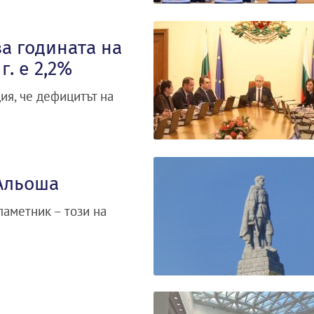
а годината на
г. е 2,2%
я, че дефицитът на
Альоша
паметник – този на