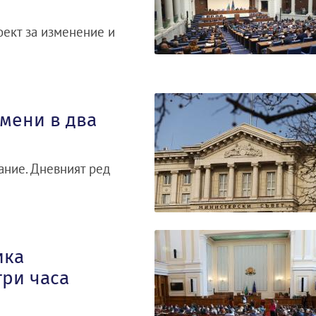
оект за изменение и
мени в два
ание. Дневният ред
ика
три часа