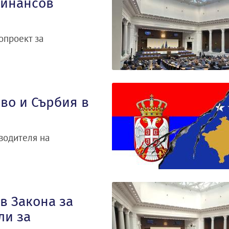
финансов
опроект за
во и Сърбия в
водителя на
в Закона за
ли за