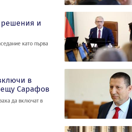
 решения и
аседание като първа
включи в
рещу Сарафов
заха да включат в