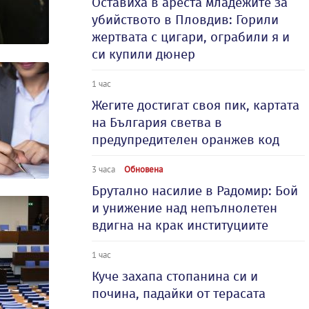
Оставиха в ареста младежите за
убийството в Пловдив: Горили
жертвата с цигари, ограбили я и
си купили дюнер
1 час
Жегите достигат своя пик, картата
на България светва в
предупредителен оранжев код
3 часа
Обновена
Брутално насилие в Радомир: Бой
и унижение над непълнолетен
вдигна на крак институциите
1 час
Куче захапа стопанина си и
почина, падайки от терасата