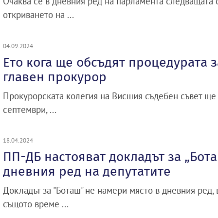
Очаква се в дневния ред на парламента следващата 
откриването на ...
04.09.2024
Ето кога ще обсъдят процедурата з
главен прокурор
Прокурорската колегия на Висшия съдебен съвет ще
септември, ...
18.04.2024
ПП-ДБ настояват докладът за „Бота
дневния ред на депутатите
Докладът за "Боташ" не намери място в дневния ред, 
същото време ...