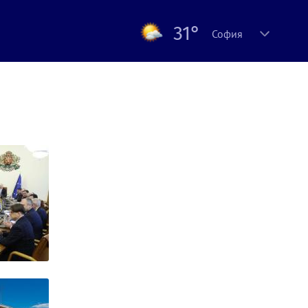
31°
София