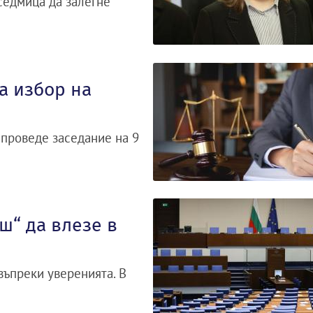
седмица да залегне
а избор на
 проведе заседание на 9
ш“ да влезе в
въпреки уверенията. В