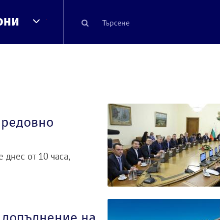
они
 редовно
 днес от 10 часа,
 допълнение на