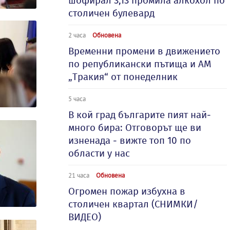
шофирал 3,13 промила алкохол по
столичен булевард
2 часа
Обновена
Временни промени в движението
по републикански пътища и АМ
„Тракия“ от понеделник
5 часа
В кой град българите пият най-
много бира: Отговорът ще ви
изненада - вижте топ 10 по
области у нас
21 часа
Обновена
Огромен пожар избухна в
столичен квартал (СНИМКИ/
ВИДЕО)