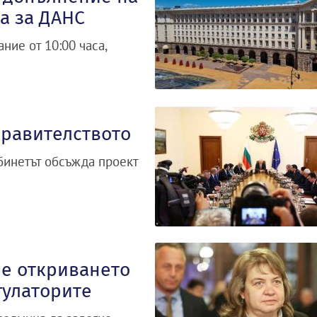
а за ДАНС
ние от 10:00 часа,
правителството
бинетът обсъжда проект
не откриването
гулаторите