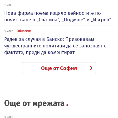
1 час
Нова фирма поема изцяло дейностите по
почистване в „Слатина“, „Подуяне“ и „Изгрев“
5 часа
Обновена
Радев за случая в Банско: Призовавам
чуждестранните политици да се запознаят с
фактите, преди да коментират
Още от София
Още от мрежата
5 часа