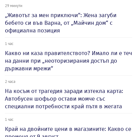
29 минути
„Животът за мен приключи“: Жена загуби
бебето си във Варна, от „Майчин дом“ с
официална позиция
1 час
Какво ни каза правителството? Имало ли е теч
на данни при „неоторизирания достъп до
държавни мрежи“
2 часа
На косъм от трагедия заради изтекла карта:
Автобусен шофьор остави момче със
специални потребности край пътя в жегата
1 час
Край на двойните цени в магазините: Какво се
променя от 9 август