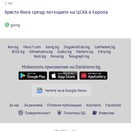
1 час
Христо Янев срещу легендите на ЦСКА в Европа
gong
Abv.bg
Vbox7.com
Gong.bg
DogsAndCats.bg
CarMarket.bg
BISS.bg
Ohnamama.bg
Grabo.bg
Pariteni.bg
Edna.bg
Vesti.bg
Nova.bg
Telegraph.bg
Мобилното приложение на Dariknews.bg
Четете ни в Google News
За нас
За реклама
Платени публикации
Контакти
Facebook
Поверителност
Политика ЛД
Известия