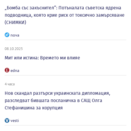
„Бомба със закъснител“: Потъналата съветска ядрена
подводница, която крие риск от токсично замърсяване
(СНИМКИ)
nova
08.10.2025
Мит или истина: Времето ми влияе
edna
4 часа
Нов скандал разтърси украинската дипломация,
разследват бившата посланичка в САЩ Олга
Стефанишина за корупция
vesti