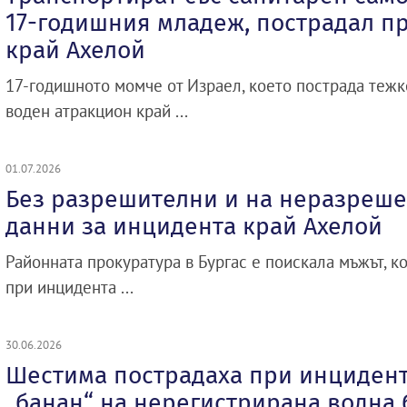
17-годишния младеж, пострадал п
край Ахелой
17-годишното момче от Израел, което пострада тежк
воден атракцион край ...
01.07.2026
Без разрешителни и на неразреше
данни за инцидента край Ахелой
Районната прокуратура в Бургас е поискала мъжът, к
при инцидента ...
30.06.2026
Шестима пострадаха при инцидент
„банан“ на нерегистрирана водна 