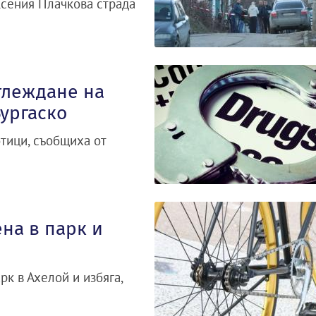
Ксения Плачкова страда
глеждане на
ургаско
тици, съобщиха от
на в парк и
к в Ахелой и избяга,