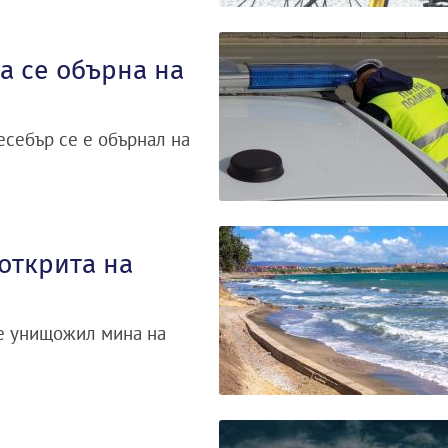
 се обърна на
себър се е обърнал на
открита на
 е унищожил мина на