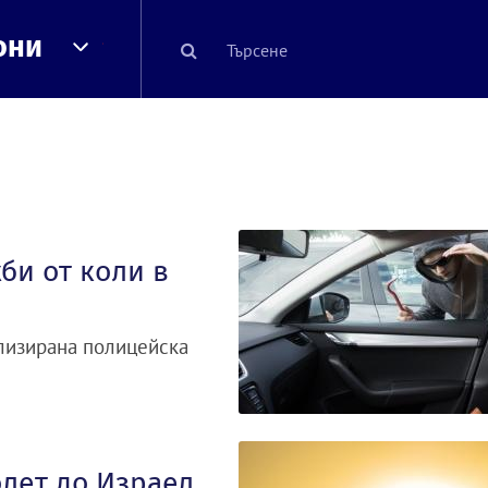
они
би от коли в
лизирана полицейска
лет до Израел