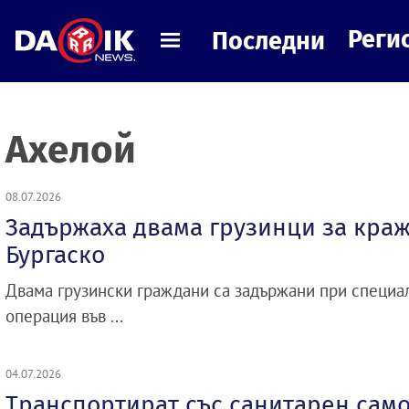
Реги
Последни
Ахелой
08.07.2026
Задържаха двама грузинци за краж
Бургаско
Двама грузински граждани са задържани при специа
операция във ...
04.07.2026
Транспортират със санитарен само