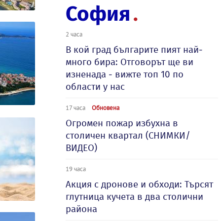
София
2 часа
В кой град българите пият най-
много бира: Отговорът ще ви
изненада - вижте топ 10 по
области у нас
17 часа
Обновена
Огромен пожар избухна в
столичен квартал (СНИМКИ/
ВИДЕО)
19 часа
Акция с дронове и обходи: Търсят
глутница кучета в два столични
района