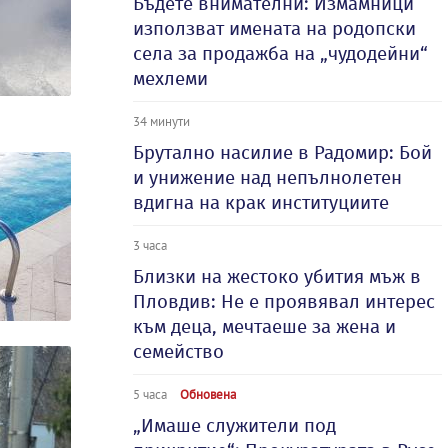
Бъдете внимателни: Измамници
използват имената на родопски
села за продажба на „чудодейни“
мехлеми
34 минути
Брутално насилие в Радомир: Бой
и унижение над непълнолетен
вдигна на крак институциите
3 часа
Близки на жестоко убития мъж в
Пловдив: Не е проявявал интерес
към деца, мечтаеше за жена и
семейство
5 часа
Обновена
„Имаше служители под