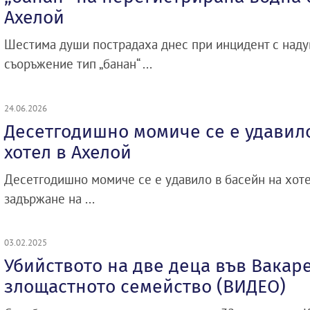
Ахелой
Шестима души пострадаха днес при инцидент с над
съоръжение тип „банан“ ...
24.06.2026
Десетгодишно момиче се е удавило
хотел в Ахелой
Десетгодишно момиче се е удавило в басейн на хоте
задържане на ...
03.02.2025
Убийството на две деца във Вакаре
злощастното семейство (ВИДЕО)