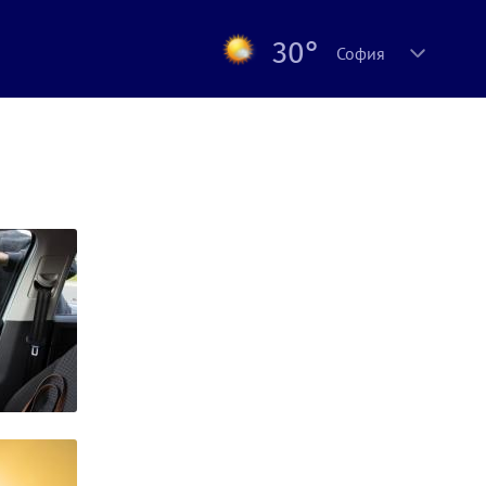
30°
София