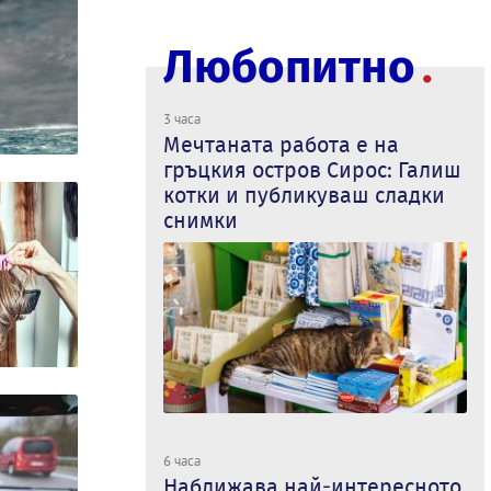
Любопитно
3 часа
Мечтаната работа е на
гръцкия остров Сирос: Галиш
котки и публикуваш сладки
снимки
6 часа
Наближава най-интересното