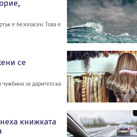
орие,
тък е безопасен. Това е
ени се
и чужбина за дарителска
тнеха книжката
а