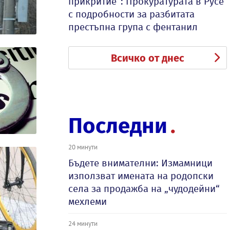
прикритие“: Прокуратурата в Русе
с подробности за разбитата
престъпна група с фентанил
Всичко от днес
Последни
20 минути
Бъдете внимателни: Измамници
използват имената на родопски
села за продажба на „чудодейни“
мехлеми
24 минути