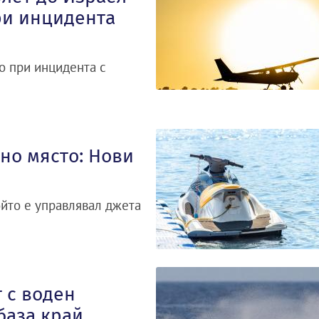
ри инцидента
о при инцидента с
но място: Нови
ойто е управлявал джета
 с воден
база край