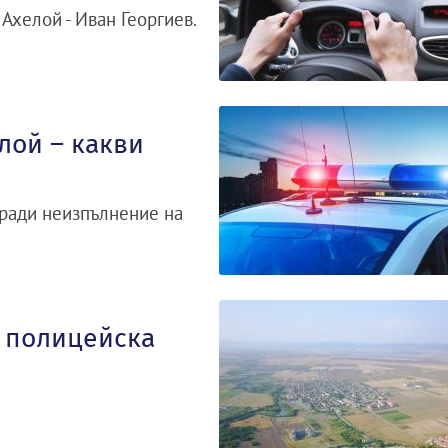
Ахелой - Иван Георгиев.
елой – какви
аради неизпълнение на
д полицейска