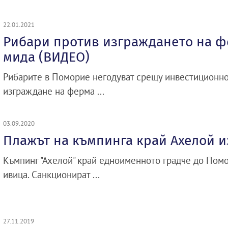
22.01.2021
Рибари против изграждането на ф
мида (ВИДЕО)
Рибарите в Поморие негодуват срещу инвестиционн
изграждане на ферма ...
03.09.2020
Плажът на къмпинга край Ахелой и
Къмпинг "Ахелой" край едноименното градче до Пом
ивица. Санкционират ...
27.11.2019