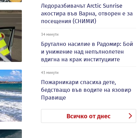
Ледоразбивачът Arctic Sunrise
акостира във Варна, отворен е за
посещения (СНИМИ)
34 минути
Брутално насилие в Радомир: Бой
и унижение над непълнолетен
вдигна на крак институциите
43 минути
Пожарникари спасиха дете,
бедстващо във водите на язовир
Правище
Всичко от днес