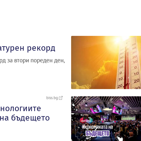
атурен рекорд
д за втори пореден ден,
biss.bg
хнологиите
 на бъдещето