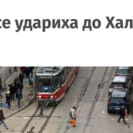
се удариха до Ха