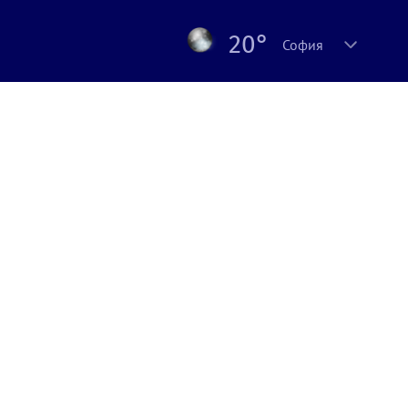
20°
София