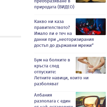
преобразяване в
природата (ВИДЕО)
Какво ни каза
правителството?
Имало ли е теч на
данни при „неоторизирания
достъп до държавни мрежи“
Бум на болките в
кръста след
отпуските:
Летните навици, които ни
разболяват
Албания
разполага с един
от най-остарелите