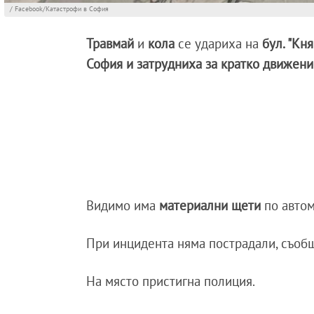
/ Facebook/Катастрофи в София
Травмай
и
кола
се удариха на
бул. "Кня
София и затрудниха за кратко движен
Видимо има
материални щети
по авто
При инцидента няма пострадали, съобщ
На място пристигна полиция.