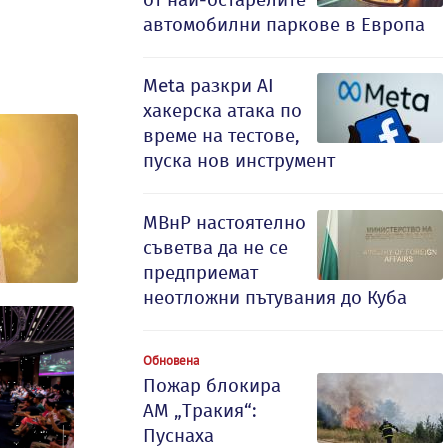
автомобилни паркове в Европа
Meta разкри AI
хакерска атака по
време на тестове,
пуска нов инструмент
МВнР настоятелно
съветва да не се
предприемат
неотложни пътувания до Куба
Обновена
Пожар блокира
АМ „Тракия“:
Пуснаха