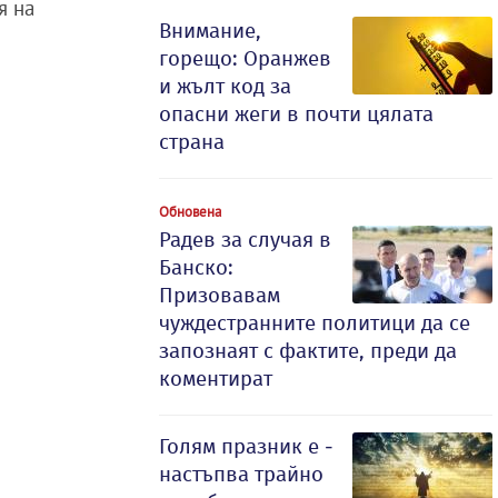
я на
Внимание,
горещо: Оранжев
и жълт код за
опасни жеги в почти цялата
страна
Обновена
Радев за случая в
Банско:
Призовавам
чуждестранните политици да се
запознаят с фактите, преди да
коментират
Голям празник е -
настъпва трайно