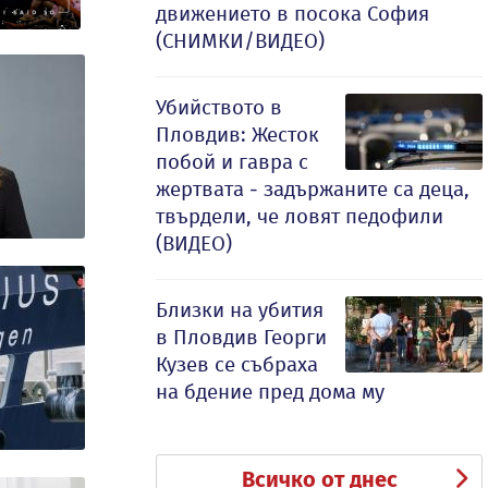
движението в посока София
(СНИМКИ/ВИДЕО)
Убийството в
Пловдив: Жесток
побой и гавра с
жертвата - задържаните са деца,
твърдели, че ловят педофили
(ВИДЕО)
Близки на убития
в Пловдив Георги
Кузев се събраха
на бдение пред дома му
Всичко от днес