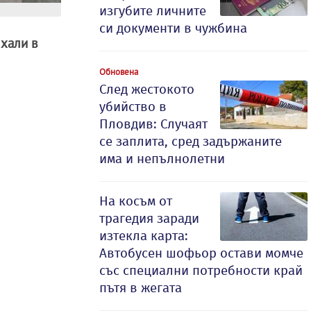
изгубите личните
си документи в чужбина
хали в
Обновена
След жестокото
убийство в
Пловдив: Случаят
се заплита, сред задържаните
има и непълнолетни
На косъм от
трагедия заради
изтекла карта:
Автобусен шофьор остави момче
със специални потребности край
пътя в жегата