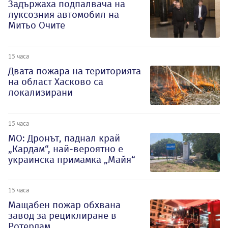
Задържаха подпалвача на
луксозния автомобил на
Митьо Очите
15 часа
Двата пожара на територията
на област Хасково са
локализирани
15 часа
МО: Дронът, паднал край
„Кардам“, най-вероятно е
украинска примамка „Майя“
15 часа
Мащабен пожар обхвана
завод за рециклиране в
Ротердам