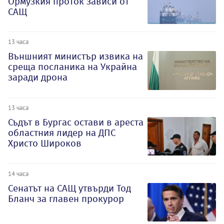
Ормузкия проток зависи от
САЩ
13 часа
Външният министър извика на
среща посланика на Украйна
заради дрона
13 часа
Съдът в Бургас остави в ареста
областния лидер на ДПС
Христо Широков
14 часа
Сенатът на САЩ утвърди Тод
Бланч за главен прокурор