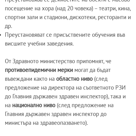
посещение на хора (над 20 човека) – театри, кина,
спортни зали и стадиони, дискотеки, ресторанти и
др.
Преустановяват се присъствените обучения във
висшите учебни заведения.
От Здравното министерство припомнят, че
противоепидемични мерки
могат да бъдат
въвеждани както на
областно ниво
(след
предложение на директора на съответното РЗИ
до Главния държавен здравен инспектор), така и
на
национално ниво
(след предложение на
Главния държавен здравен инспектор до
министъра на здравеопазването).