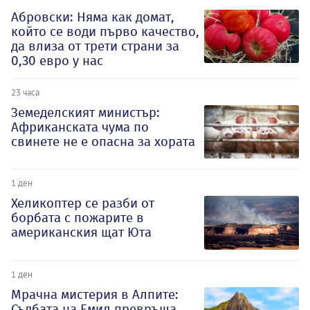
Абровски: Няма как домат,
който се води първо качество,
да влиза от трети страни за
0,30 евро у нас
23 часа
Земеделският министър:
Африканската чума по
свинете не е опасна за хората
1 ден
Хеликоптер се разби от
борбата с пожарите в
американския щат Юта
1 ден
Мрачна мистерия в Алпите:
Съдбата на Емил превръща