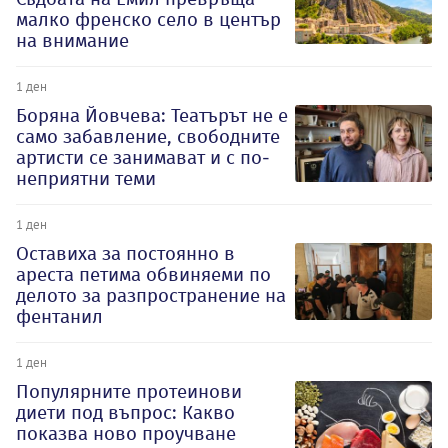
малко френско село в център
на внимание
1 ден
Боряна Йовчева: Театърът не е
само забавление, свободните
артисти се занимават и с по-
неприятни теми
1 ден
Оставиха за постоянно в
ареста петима обвиняеми по
делото за разпространение на
фентанил
1 ден
Популярните протеинови
диети под въпрос: Какво
показва ново проучване