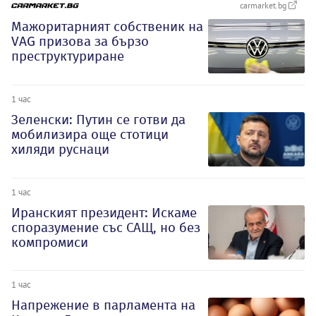
carmarket.bg
Мажоритарният собственик на
VAG призова за бързо
преструктуриране
1 час
Зеленски: Путин се готви да
мобилизира още стотици
хиляди руснаци
1 час
Иранският президент: Искаме
споразумение със САЩ, но без
компромиси
1 час
Напрежение в парламента на