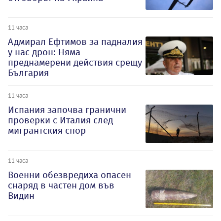
11 часа
Адмирал Ефтимов за падналия
у нас дрон: Няма
преднамерени действия срещу
България
11 часа
Испания започва гранични
проверки с Италия след
мигрантския спор
11 часа
Военни обезвредиха опасен
снаряд в частен дом във
Видин