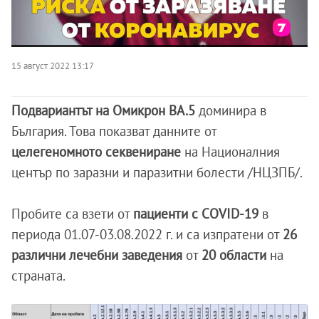
15 август 2022 13:17
Подвариантът на Омикрон BA.5
доминира в
България. Това показват данните от
целегеномното секвениране
на Националния
център по заразни и паразитни болести /НЦЗПБ/.
Пробите са взети от
пациенти с COVID-19
в
периода 01.07-03.08.2022 г. и са изпратени от
26
различни лечебни заведения
от
20 области
на
страната.