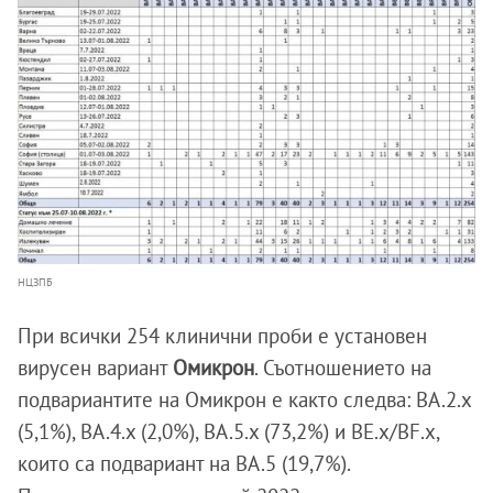
НЦЗПБ
При всички 254 клинични проби е установен
вирусен вариант
Омикрон
. Съотношението на
подвариантите на Омикрон е както следва: BA.2.х
(5,1%), BA.4.x (2,0%), BA.5.x (73,2%) и BE.x/BF.x,
които са подвариант на BA.5 (19,7%).