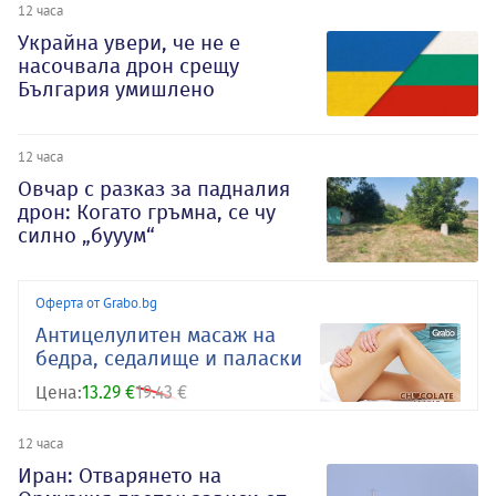
12 часа
Украйна увери, че не е
насочвала дрон срещу
България умишлено
12 часа
Овчар с разказ за падналия
дрон: Когато гръмна, се чу
силно „бууум“
Оферта от Grabo.bg
Антицелулитен масаж на
бедра, седалище и паласки
Цена:
13.29 €
19.43 €
12 часа
Иран: Отварянето на