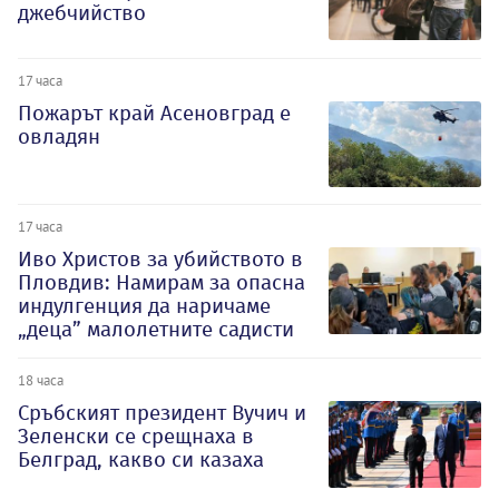
джебчийство
17 часа
Пожарът край Асеновград е
овладян
17 часа
Иво Христов за убийството в
Пловдив: Намирам за опасна
индулгенция да наричаме
„деца” малолетните садисти
18 часа
Сръбският президент Вучич и
Зеленски се срещнаха в
Белград, какво си казаха