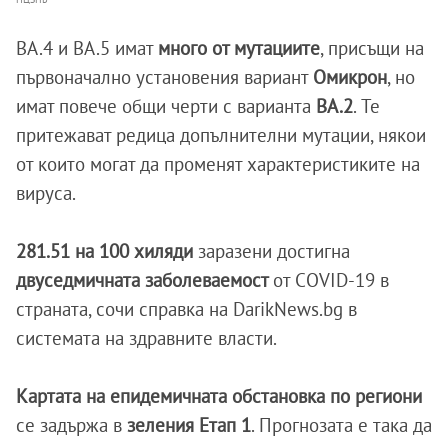
BA.4 и BA.5 имат
много от мутациите
, присъщи на
първоначално установения вариант
Омикрон
, но
имат повече общи черти с варианта
BA.2
. Те
притежават редица допълнителни мутации, някои
от които могат да променят характеристиките на
вируса.
281.51 на 100 хиляди
заразени достигна
двуседмичната заболеваемост
от COVID-19 в
страната, сочи справка на DarikNews.bg в
системата на здравните власти.
Картата на епидемичната обстановка по региони
се задържа в
зеления Етап 1
. Прогнозата е така да