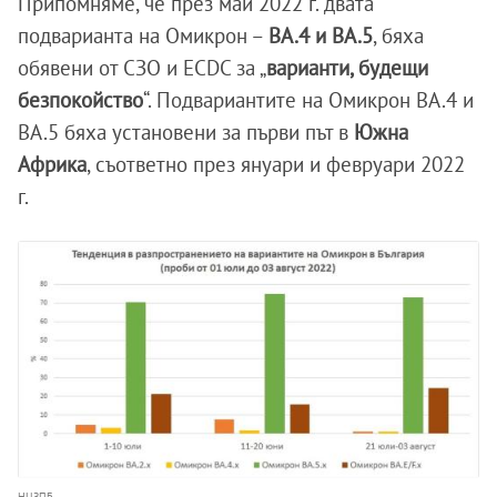
Припомняме, че през май 2022 г. двата
подварианта на Омикрон –
BA.4 и BA.5
, бяха
обявени от СЗО и ECDC за „
варианти, будещи
безпокойство
“. Подвариантите на Омикрон BA.4 и
BA.5 бяха установени за първи път в
Южна
Африка
, съответно през януари и февруари 2022
г.
НЦЗПБ