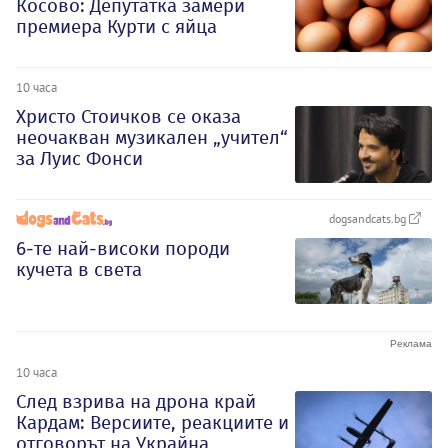
Косово: Депутатка замери
премиера Курти с яйца
10 часа
Христо Стоичков се оказа
неочакван музикален „учител“
за Луис Фонси
dogsandcats.bg
6-те най-високи породи
кучета в света
10 часа
След взрива на дрона край
Кардам: Версиите, реакциите и
отговорът на Украйна