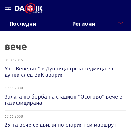
Последни
Региони
вече
01.09.2015
Ул. "Венелин" в Дупница трета седмица е с
дупки след ВиК авария
19.11.2008
Залата по борба на стадион "Осогово" вече е
газифицирана
19.11.2008
25-та вече се движи по старият си маршрут