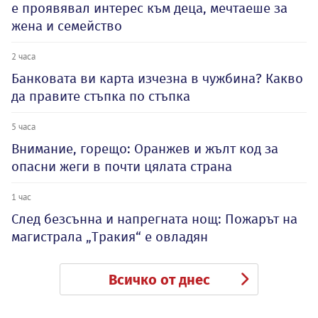
е проявявал интерес към деца, мечтаеше за
жена и семейство
2 часа
Банковата ви карта изчезна в чужбина? Какво
да правите стъпка по стъпка
5 часа
Внимание, горещо: Оранжев и жълт код за
опасни жеги в почти цялата страна
1 час
След безсънна и напрегната нощ: Пожарът на
магистрала „Тракия“ е овладян
Всичко от днес