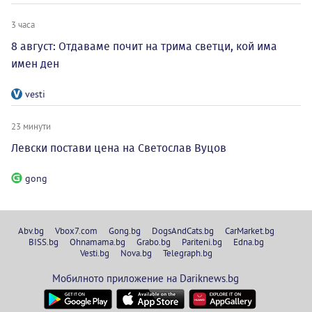
3 часа
8 август: Отдаваме почит на трима светци, кой има
имен ден
vesti
23 минути
Левски постави цена на Светослав Вуцов
gong
Abv.bg
Vbox7.com
Gong.bg
DogsAndCats.bg
CarMarket.bg
BISS.bg
Ohnamama.bg
Grabo.bg
Pariteni.bg
Edna.bg
Vesti.bg
Nova.bg
Telegraph.bg
Мобилното приложение на Dariknews.bg