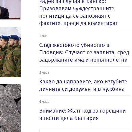
Радев за случая в Банско:
Призовавам чуждестранните
политици да се запознаят с
фактите, преди да коментират
1 час
След жестокото убийство в
Пловдив: Случаят се заплита, сред
задържаните има и непълнолетни
3 часа
Какво да направите, ако изгубите
личните си документи в чужбина
4 часа
Внимание: Жълт код за горещини
в почти цяла България