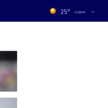
25°
София