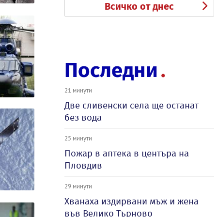
Всичко от днес
Последни
21 минути
Две сливенски села ще останат
без вода
25 минути
Пожар в аптека в центъра на
Пловдив
29 минути
Хванаха издирвани мъж и жена
във Велико Търново