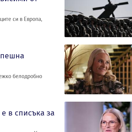
ците си в Европа,
спешна
тежко белодробно
е в списъка за