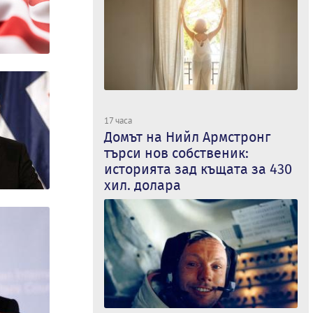
17 часа
Домът на Нийл Армстронг
търси нов собственик:
историята зад къщата за 430
хил. долара