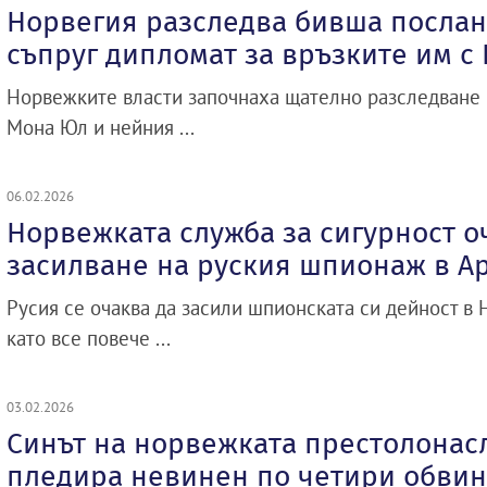
Норвегия разследва бивша послан
съпруг дипломат за връзките им с
Норвежките власти започнаха щателно разследване 
Мона Юл и нейния ...
06.02.2026
Норвежката служба за сигурност о
засилване на руския шпионаж в А
Русия се очаква да засили шпионската си дейност в 
като все повече ...
03.02.2026
Синът на норвежката престолонас
пледира невинен по четири обвин