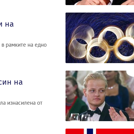
и на
 в рамките на едно
син на
ла изнасилена от