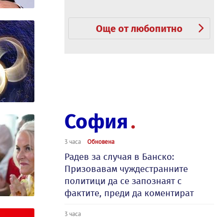
Още от любопитно
София
3 часа
Обновена
Радев за случая в Банско:
Призовавам чуждестранните
политици да се запознаят с
фактите, преди да коментират
3 часа