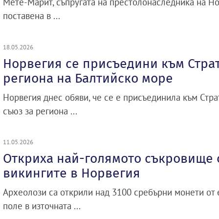
Мете-Марит, съпругата на престолонаследника на Но
поставена в ...
18.05.2026
Норвегия се присъедини към Страт
региона на Балтийско море
Норвегия днес обяви, че се е присъединила към Стра
съюз за региона ...
11.05.2026
Откриха най-голямото съкровище о
викингите в Норвегия
Археолози са открили над 3100 сребърни монети от 
поле в източната ...