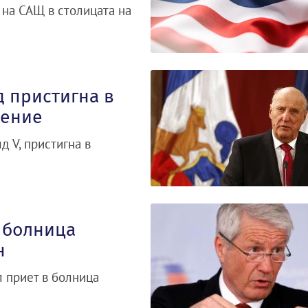
 на САЩ в столицата на
д пристигна в
чение
д V, пристигна в
 болница
н
 приет в болница