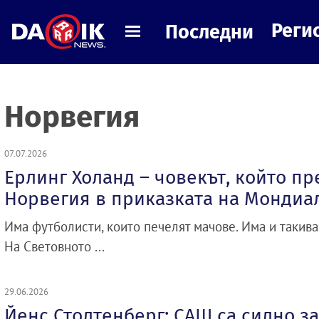
Реги
Последни
Норвегия
07.07.2026
Ерлинг Холанд – човекът, който п
Норвегия в приказката на Мондиал
Има футболисти, които печелят мачове. Има и такива,
На Световното ...
29.06.2026
Йенс Столтенберг: САЩ са силно з