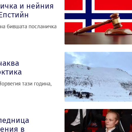
ичка и нейния
 Епстийн
на бившата посланичка
чаква
рктика
Норвегия тази година,
ледница
ения в