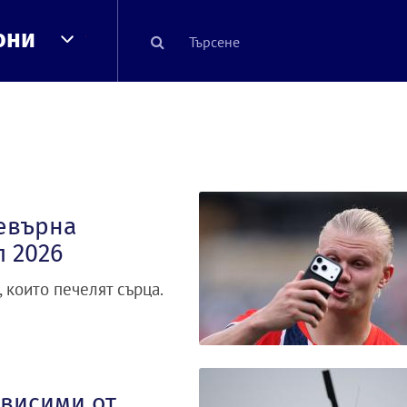
они
ревърна
 2026
 които печелят сърца.
ависими от