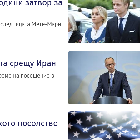
одини затвор за
аследницата Мете-Марит
ата срещу Иран
реме на посещение в
ото посолство