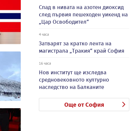
Спад в нивата на азотен диоксид
след първия пешеходен уикенд на
„Цар Освободител“
4 часа
Затварят за кратко лента на
магистрала „Тракия“ край София
16 часа
Нов институт ще изследва
средновековното културно
наследство на Балканите
Още от София