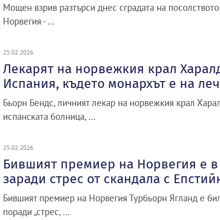
Мощен взрив разтърси днес сградата на посолството
Норвегия - ...
25.02.2026
Лекарят на норвежкия крал Харал
Испания, където монархът е на ле
Бьорн Бендс, личният лекар на норвежкия крал Харал
испанската болница, ...
25.02.2026
Бившият премиер на Норвегия е в
заради стрес от скандала с Епстий
Бившият премиер на Норвегия Турбьорн Ягланд е бил
поради „стрес, ...