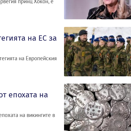
рвегия принц Хокон, е
егията на ЕС за
тегията на Европейския
т епохата на
епохата на викингите в