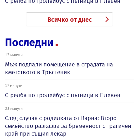
Стрелба по тролейбус с пътници в Плевен
Всичко от днес
Последни
12 минути
Мъж подпали помещение в сградата на
кметството в Тръстеник
17 минути
Стрелба по тролейбус с пътници в Плевен
23 минути
След случая с родилката от Варна: Второ
семейство разказва за бременност с трагичен
край при същия лекар