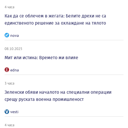
4 часа
Как да се облечем в жегата: Белите дрехи не са
единственото решение за охлаждане на тялото
nova
08.10.2025
Мит или истина: Времето ми влияе
edna
3 часа
Зеленски обяви началото на специални операции
срещу руската военна промишленост
vesti
4 часа