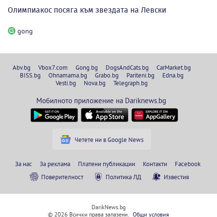
Олимпиакос посяга към звездата на Левски
gong
Abv.bg
Vbox7.com
Gong.bg
DogsAndCats.bg
CarMarket.bg
BISS.bg
Ohnamama.bg
Grabo.bg
Pariteni.bg
Edna.bg
Vesti.bg
Nova.bg
Telegraph.bg
Мобилното приложение на Dariknews.bg
Четете ни в Google News
За нас
За реклама
Платени публикации
Контакти
Facebook
Поверителност
Политика ЛД
Известия
DarikNews.bg
© 2026 Всички права запазени.
Общи условия