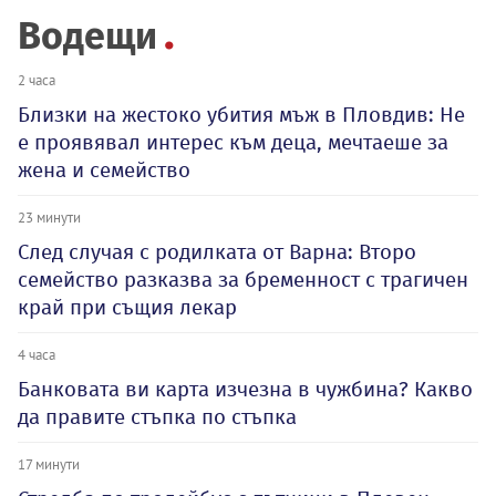
Водещи
2 часа
Близки на жестоко убития мъж в Пловдив: Не
е проявявал интерес към деца, мечтаеше за
жена и семейство
23 минути
След случая с родилката от Варна: Второ
семейство разказва за бременност с трагичен
край при същия лекар
4 часа
Банковата ви карта изчезна в чужбина? Какво
да правите стъпка по стъпка
17 минути