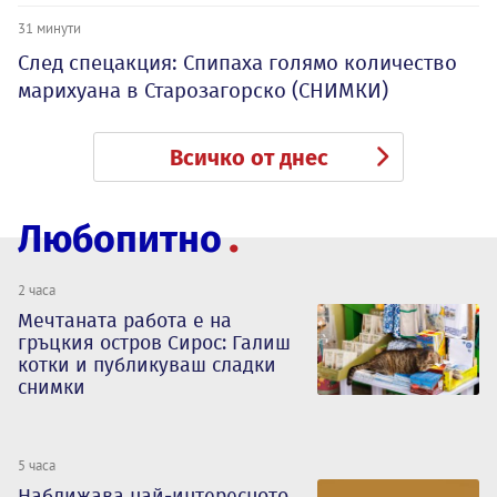
31 минути
След спецакция: Спипаха голямо количество
марихуана в Старозагорско (СНИМКИ)
Всичко от днес
Любопитно
2 часа
Мечтаната работа е на
гръцкия остров Сирос: Галиш
котки и публикуваш сладки
снимки
5 часа
Наближава най-интересното