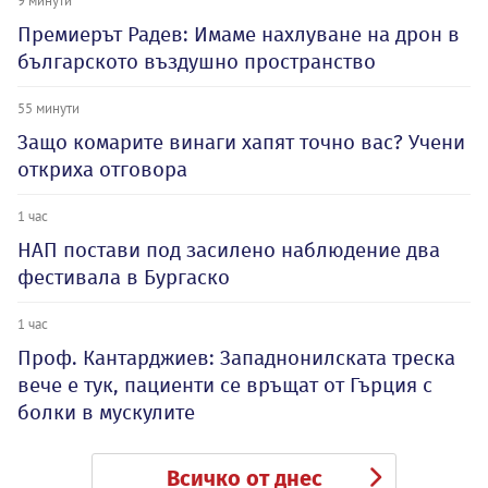
9 минути
Премиерът Радев: Имаме нахлуване на дрон в
българското въздушно пространство
55 минути
Защо комарите винаги хапят точно вас? Учени
откриха отговора
1 час
НАП постави под засилено наблюдение два
фестивала в Бургаско
1 час
Проф. Кантарджиев: Западнонилската треска
вече е тук, пациенти се връщат от Гърция с
болки в мускулите
Всичко от днес