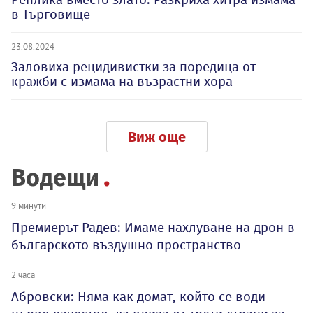
в Търговище
23.08.2024
Заловиха рецидивистки за поредица от
кражби с измама на възрастни хора
Виж още
Водещи
9 минути
Премиерът Радев: Имаме нахлуване на дрон в
българското въздушно пространство
2 часа
Абровски: Няма как домат, който се води