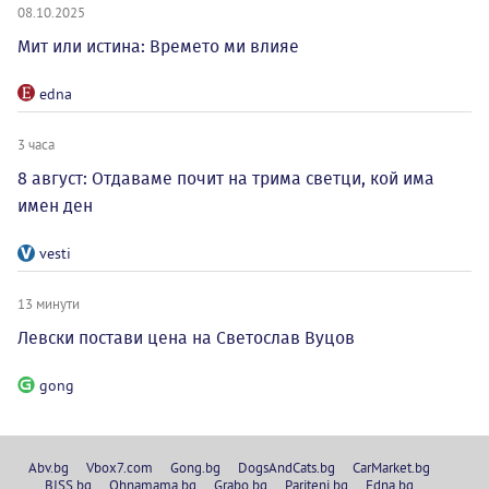
08.10.2025
Мит или истина: Времето ми влияе
edna
3 часа
8 август: Отдаваме почит на трима светци, кой има
имен ден
vesti
13 минути
Левски постави цена на Светослав Вуцов
gong
Abv.bg
Vbox7.com
Gong.bg
DogsAndCats.bg
CarMarket.bg
BISS.bg
Ohnamama.bg
Grabo.bg
Pariteni.bg
Edna.bg