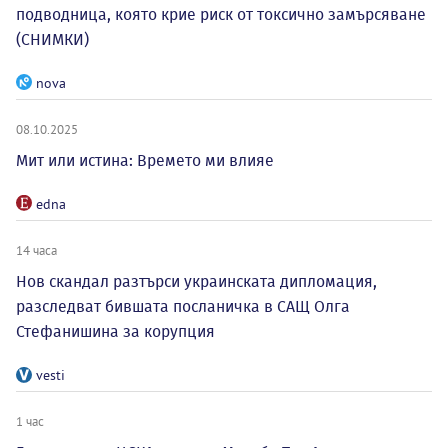
подводница, която крие риск от токсично замърсяване
(СНИМКИ)
nova
08.10.2025
Мит или истина: Времето ми влияе
edna
14 часа
Нов скандал разтърси украинската дипломация,
разследват бившата посланичка в САЩ Олга
Стефанишина за корупция
vesti
1 час