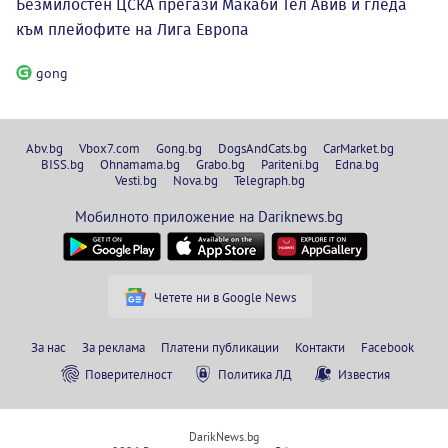
Безмилостен ЦСКА прегази Макаби Тел Авив и гледа
към плейофите на Лига Европа
gong
Abv.bg
Vbox7.com
Gong.bg
DogsAndCats.bg
CarMarket.bg
BISS.bg
Ohnamama.bg
Grabo.bg
Pariteni.bg
Edna.bg
Vesti.bg
Nova.bg
Telegraph.bg
Мобилното приложение на Dariknews.bg
Четете ни в Google News
За нас
За реклама
Платени публикации
Контакти
Facebook
Поверителност
Политика ЛД
Известия
DarikNews.bg