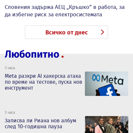
Словения задържа АЕЦ „Кръшко“ в работа, за
да избегне риск за електросистемата
Всичко от днес
Любопитно
5 часа
Meta разкри AI хакерска атака
по време на тестове, пуска нов
инструмент
5 часа
Записва ли Риана нов албум
след 10-годишна пауза