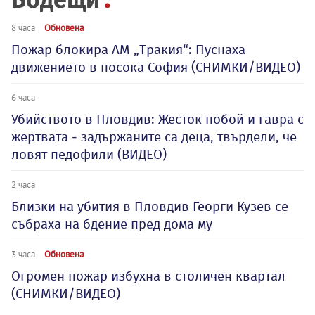
8 часа
Обновена
Пожар блокира АМ „Тракия“: Пуснаха
движението в посока София (СНИМКИ/ВИДЕО)
6 часа
Убийството в Пловдив: Жесток побой и гавра с
жертвата - задържаните са деца, твърдели, че
ловят педофили (ВИДЕО)
2 часа
Близки на убития в Пловдив Георги Кузев се
събраха на бдение пред дома му
3 часа
Обновена
Огромен пожар избухна в столичен квартал
(СНИМКИ/ВИДЕО)