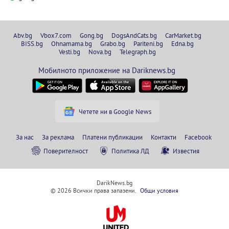
Abv.bg
Vbox7.com
Gong.bg
DogsAndCats.bg
CarMarket.bg
BISS.bg
Ohnamama.bg
Grabo.bg
Pariteni.bg
Edna.bg
Vesti.bg
Nova.bg
Telegraph.bg
Мобилното приложение на Dariknews.bg
Четете ни в Google News
За нас
За реклама
Платени публикации
Контакти
Facebook
Поверителност
Политика ЛД
Известия
DarikNews.bg
© 2026 Всички права запазени.
Общи условия