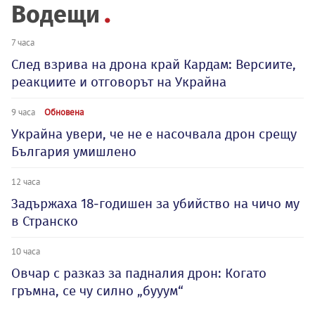
Водещи
7 часа
След взрива на дрона край Кардам: Версиите,
реакциите и отговорът на Украйна
9 часа
Обновена
Украйна увери, че не е насочвала дрон срещу
България умишлено
12 часа
Задържаха 18-годишен за убийство на чичо му
в Странско
10 часа
Овчар с разказ за падналия дрон: Когато
гръмна, се чу силно „бууум“