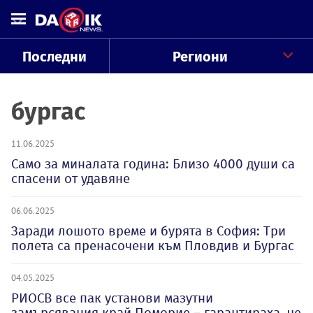
Последни
Региони
бургас
11.06.2025
Само за миналата година: Близо 4000 души са
спасени от удавяне
06.06.2025
Заради лошото време и бурята в София: Три
полета са пренасочени към Пловдив и Бургас
04.05.2025
РИОСВ все пак установи мазутни
замърсявания край Поморие – гарантираха, че