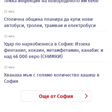
тежка инфекция на новороденото им бебе
21 часа
Столична община планира да купи нови
автобуси, тролеи, трамваи и електробуси
22 часа
Удар по наркобизнеса в София: Иззеха
фентанил, кокаин, метамфетамин, канабис и
над 46 000 евро (СНИМКИ)
22 часа
Хванаха мъж с голямо количество хашиш в
София
Още от София