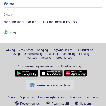
vesti
2 часа
Левски постави цена на Светослав Вуцов
gong
Abv.bg
Vbox7.com
Gong.bg
DogsAndCats.bg
CarMarket.bg
BISS.bg
Ohnamama.bg
Grabo.bg
Pariteni.bg
Edna.bg
Vesti.bg
Nova.bg
Telegraph.bg
Мобилното приложение на Dariknews.bg
Четете ни в Google News
За нас
За реклама
Платени публикации
Контакти
Facebook
Поверителност
Политика ЛД
Известия