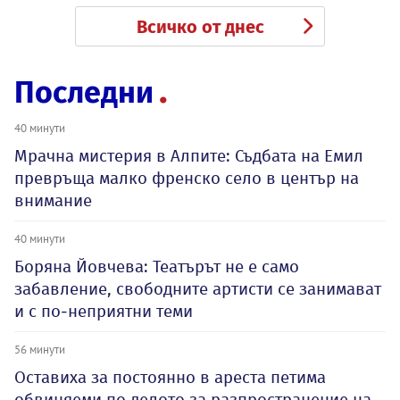
Всичко от днес
Последни
40 минути
Мрачна мистерия в Алпите: Съдбата на Емил
превръща малко френско село в център на
внимание
40 минути
Боряна Йовчева: Театърът не е само
забавление, свободните артисти се занимават
и с по-неприятни теми
56 минути
Оставиха за постоянно в ареста петима
обвиняеми по делото за разпространение на