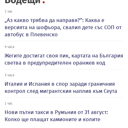
1 час
„Аз какво трябва да направя?“: Каква е
версията на шофьора, свалил дете със СОП от
автобус в Плевенско
4 часа
Жегите достигат своя пик, картата на България
светва в предупредителен оранжев код
3 часа
Италия и Испания в спор заради граничния
контрол след мигрантския наплив към Сеута
1 час
Нови пътни такси в Румъния от 31 август:
Колко ще плащат камионите и колите