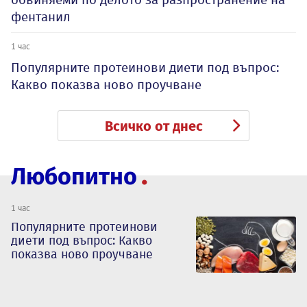
фентанил
1 час
Популярните протеинови диети под въпрос:
Какво показва ново проучване
Всичко от днес
Любопитно
1 час
Популярните протеинови
диети под въпрос: Какво
показва ново проучване