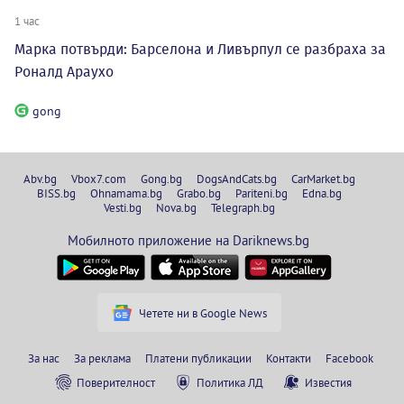
1 час
Марка потвърди: Барселона и Ливърпул се разбраха за
Роналд Араухо
gong
Abv.bg
Vbox7.com
Gong.bg
DogsAndCats.bg
CarMarket.bg
BISS.bg
Ohnamama.bg
Grabo.bg
Pariteni.bg
Edna.bg
Vesti.bg
Nova.bg
Telegraph.bg
Мобилното приложение на Dariknews.bg
Четете ни в Google News
За нас
За реклама
Платени публикации
Контакти
Facebook
Поверителност
Политика ЛД
Известия