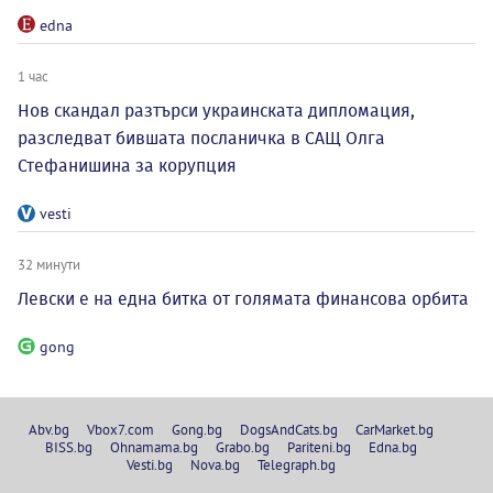
edna
1 час
Нов скандал разтърси украинската дипломация,
разследват бившата посланичка в САЩ Олга
Стефанишина за корупция
vesti
32 минути
Левски е на една битка от голямата финансова орбита
gong
Abv.bg
Vbox7.com
Gong.bg
DogsAndCats.bg
CarMarket.bg
BISS.bg
Ohnamama.bg
Grabo.bg
Pariteni.bg
Edna.bg
Vesti.bg
Nova.bg
Telegraph.bg