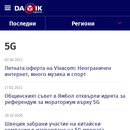
Последни
Региони
5G
02.06.2021
Лятната оферта на Vivacom: Неограничен
интернет, много музика и спорт
17.02.2021
Общинският съвет в Ямбол отхвърли идеята за
референдум за мораториум върху 5G
20.10.2020
Швеция забрани участие на китайски
компании в изграждане на 5G мрежата