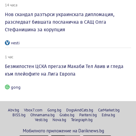
14 часа
Нов скандал разтърси украинската дипломация,
разследват бившата посланичка в САЩ Олга
Стефанишина за корупция
vesti
1 час
Безмилостен ЦСКА прегази Макаби Тел Авив и гледа
към плейофите на Лига Европа
gong
Abv.bg
Vbox7.com
Gong.bg
DogsAndCats.bg
CarMarket.bg
BISS.bg
Ohnamama.bg
Grabo.bg
Pariteni.bg
Edna.bg
Vesti.bg
Nova.bg
Telegraph.bg
Мобилното приложение на Dariknews.bg