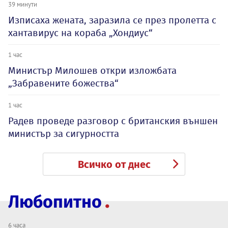
39 минути
Изписаха жената, заразила се през пролетта с
хантавирус на кораба „Хондиус“
1 час
Министър Милошев откри изложбата
„Забравените божества“
1 час
Радев проведе разговор с британския външен
министър за сигурността
Всичко от днес
Любопитно
6 часа