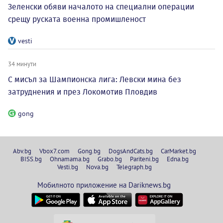
Зеленски обяви началото на специални операции
срещу руската военна промишленост
vesti
34 минути
С мисъл за Шампионска лига: Левски мина без
затруднения и през Локомотив Пловдив
gong
Abv.bg
Vbox7.com
Gong.bg
DogsAndCats.bg
CarMarket.bg
BISS.bg
Ohnamama.bg
Grabo.bg
Pariteni.bg
Edna.bg
Vesti.bg
Nova.bg
Telegraph.bg
Мобилното приложение на Dariknews.bg