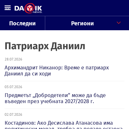
Последни
Региони
Патриарх Даниил
28.07.2026
Архимандрит Никанор: Време е патриарх
Даниил да си ходи
03.07.2026
Предметът „Добродетели“ може да бъде
въведен през учебната 2027/2028 г.
02.07.2026
Костадинов: Ако Десислава Атанасова има
политически морал, трябва да подаде оставка