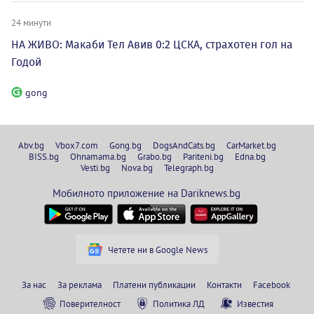
24 минути
НА ЖИВО: Макаби Тел Авив 0:2 ЦСКА, страхотен гол на
Годой
gong
Abv.bg
Vbox7.com
Gong.bg
DogsAndCats.bg
CarMarket.bg
BISS.bg
Ohnamama.bg
Grabo.bg
Pariteni.bg
Edna.bg
Vesti.bg
Nova.bg
Telegraph.bg
Мобилното приложение на Dariknews.bg
Четете ни в Google News
За нас
За реклама
Платени публикации
Контакти
Facebook
Поверителност
Политика ЛД
Известия