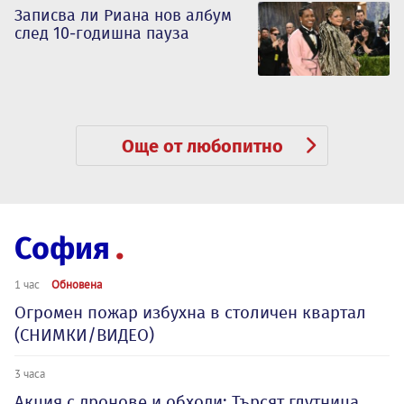
Записва ли Риана нов албум
след 10-годишна пауза
Още от любопитно
София
1 час
Обновена
Огромен пожар избухна в столичен квартал
(СНИМКИ/ВИДЕО)
3 часа
Акция с дронове и обходи: Търсят глутница