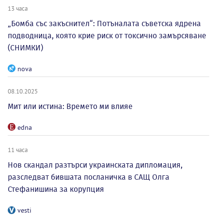
13 часа
„Бомба със закъснител“: Потъналата съветска ядрена
подводница, която крие риск от токсично замърсяване
(СНИМКИ)
nova
08.10.2025
Мит или истина: Времето ми влияе
edna
11 часа
Нов скандал разтърси украинската дипломация,
разследват бившата посланичка в САЩ Олга
Стефанишина за корупция
vesti