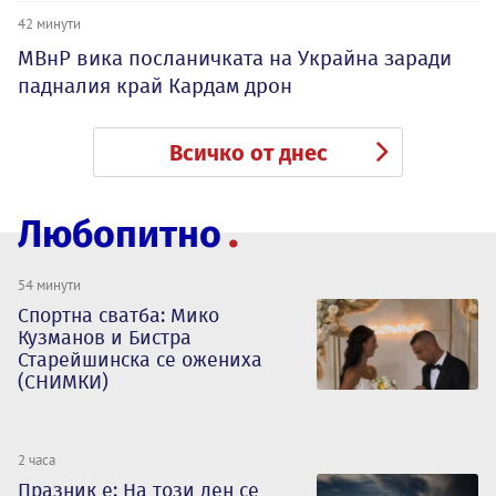
42 минути
МВнР вика посланичката на Украйна заради
падналия край Кардам дрон
Всичко от днес
Любопитно
54 минути
Спортна сватба: Мико
Кузманов и Бистра
Старейшинска се ожениха
(СНИМКИ)
2 часа
Празник е: На този ден се