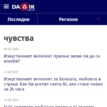
Последни
Региони
чувства
05.02.2026
Изкуственият интелект призна: може ли да се
влюби?
21.08.2025
Изкуственият интелект за болката, любовта и
страха: Как би усетил света AI, ако стане човек
за 24 часа
13.08.2025
Най-голямото любовно писмо в България: