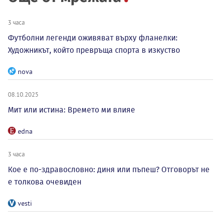
3 часа
Футболни легенди оживяват върху фланелки:
Художникът, който превръща спорта в изкуство
nova
08.10.2025
Мит или истина: Времето ми влияе
edna
3 часа
Кое е по-здравословно: диня или пъпеш? Отговорът не
е толкова очевиден
vesti