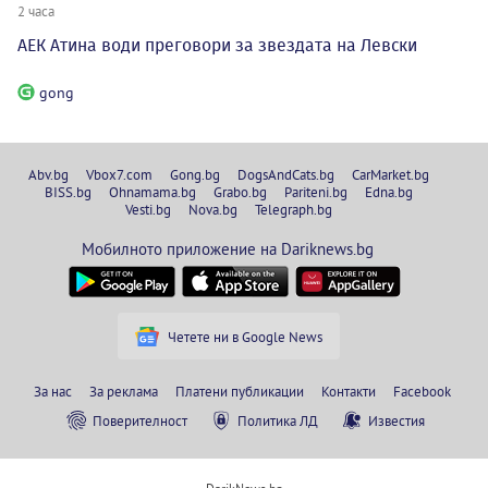
2 часа
АЕК Атина води преговори за звездата на Левски
gong
Abv.bg
Vbox7.com
Gong.bg
DogsAndCats.bg
CarMarket.bg
BISS.bg
Ohnamama.bg
Grabo.bg
Pariteni.bg
Edna.bg
Vesti.bg
Nova.bg
Telegraph.bg
Мобилното приложение на Dariknews.bg
Четете ни в Google News
За нас
За реклама
Платени публикации
Контакти
Facebook
Поверителност
Политика ЛД
Известия