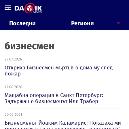
Последни
Региони
бизнесмен
27.07.2026
Откриха бизнесмен мъртъв в дома му след
пожар
17.06.2026
Мащабна операция в Санкт Петербург:
Задържан е бизнесменът Иля Трабер
20.05.2026
Бизнесменът Йоаким Каламарис: Показаха ми
моята визитка и на нея пишеше „очистете го“