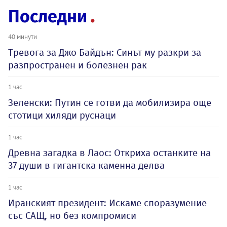
Последни
40 минути
Тревога за Джо Байдън: Синът му разкри за
разпространен и болезнен рак
1 час
Зеленски: Путин се готви да мобилизира още
стотици хиляди руснаци
1 час
Древна загадка в Лаос: Откриха останките на
37 души в гигантска каменна делва
1 час
Иранският президент: Искаме споразумение
със САЩ, но без компромиси