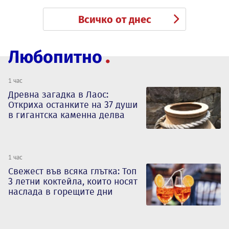
Всичко от днес
Любопитно
1 час
Древна загадка в Лаос:
Откриха останките на 37 души
в гигантска каменна делва
1 час
Свежест във всяка глътка: Топ
3 летни коктейла, които носят
наслада в горещите дни