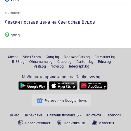
43 минути
Левски постави цена на Светослав Вуцов
gong
Abv.bg
Vbox7.com
Gong.bg
DogsAndCats.bg
CarMarket.bg
BISS.bg
Ohnamama.bg
Grabo.bg
Pariteni.bg
Edna.bg
Vesti.bg
Nova.bg
Telegraph.bg
Мобилното приложение на Dariknews.bg
Четете ни в Google News
За нас
За реклама
Платени публикации
Контакти
Facebook
Поверителност
Политика ЛД
Известия