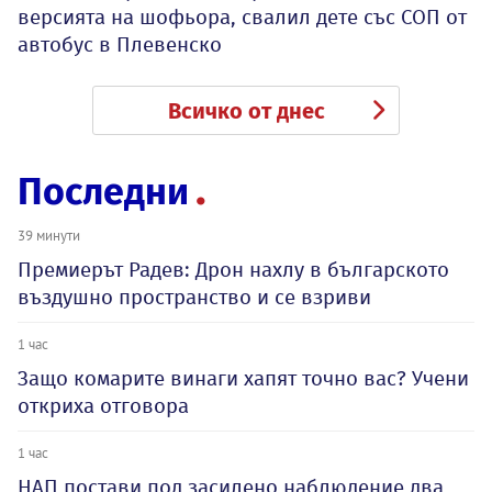
версията на шофьора, свалил дете със СОП от
автобус в Плевенско
Всичко от днес
Последни
39 минути
Премиерът Радев: Дрон нахлу в българското
въздушно пространство и се взриви
1 час
Защо комарите винаги хапят точно вас? Учени
откриха отговора
1 час
НАП постави под засилено наблюдение два