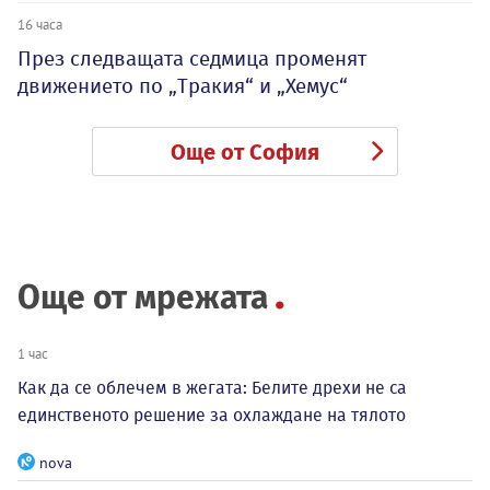
16 часа
През следващата седмица променят
движението по „Тракия“ и „Хемус“
Още от София
Още от мрежата
1 час
Как да се облечем в жегата: Белите дрехи не са
единственото решение за охлаждане на тялото
nova