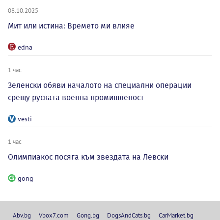
08.10.2025
Мит или истина: Времето ми влияе
edna
1 час
Зеленски обяви началото на специални операции
срещу руската военна промишленост
vesti
1 час
Олимпиакос посяга към звездата на Левски
gong
Abv.bg
Vbox7.com
Gong.bg
DogsAndCats.bg
CarMarket.bg