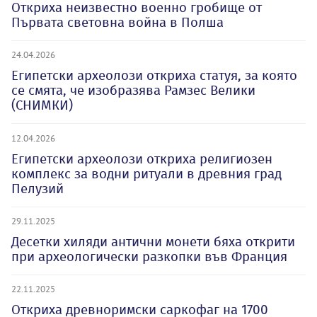
Откриха неизвестно военно гробище от
Първата световна война в Полша
24.04.2026
Египетски археолози откриха статуя, за която
се смята, че изобразява Рамзес Велики
(СНИМКИ)
12.04.2026
Египетски археолози откриха религиозен
комплекс за водни ритуали в древния град
Пелузий
29.11.2025
Десетки хиляди антични монети бяха открити
при археологически разкопки във Франция
22.11.2025
Откриха древноримски саркофаг на 1700