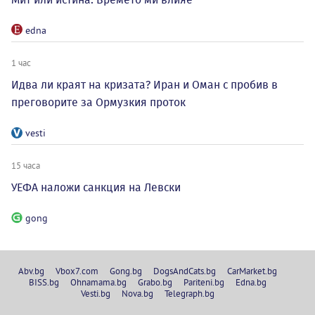
edna
1 час
Идва ли краят на кризата? Иран и Оман с пробив в
преговорите за Ормузкия проток
vesti
15 часа
УЕФА наложи санкция на Левски
gong
Abv.bg
Vbox7.com
Gong.bg
DogsAndCats.bg
CarMarket.bg
BISS.bg
Ohnamama.bg
Grabo.bg
Pariteni.bg
Edna.bg
Vesti.bg
Nova.bg
Telegraph.bg