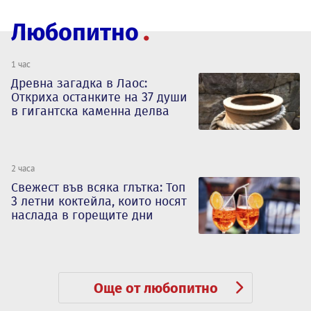
Любопитно
1 час
Древна загадка в Лаос:
Откриха останките на 37 души
в гигантска каменна делва
2 часа
Свежест във всяка глътка: Топ
3 летни коктейла, които носят
наслада в горещите дни
Още от любопитно