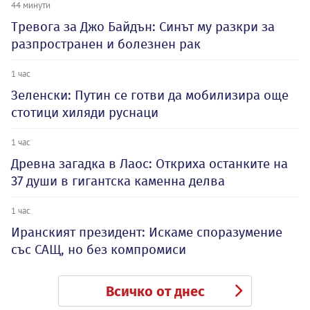
44 минути
Тревога за Джо Байдън: Синът му разкри за
разпространен и болезнен рак
1 час
Зеленски: Путин се готви да мобилизира още
стотици хиляди руснаци
1 час
Древна загадка в Лаос: Откриха останките на
37 души в гигантска каменна делва
1 час
Иранският президент: Искаме споразумение
със САЩ, но без компромиси
Всичко от днес