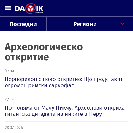
Последни
Региони
Археологическо
откритие
5 дни
Перперикон с ново откритие: Ще представят
огромен римски саркофаг
7 дни
По-голяма от Мачу Пикчу: Археолози откриха
гигантска цитадела на инките в Перу
28.07.2026