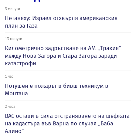
3 минути
Нетаняху: Израел отхвърля американския
план за Газа
13 минути
Километрично задръстване на АМ „Тракия“
между Нова Загора и Стара Загора заради
катастрофи
1 час
Потушен е пожарът в бивш техникум в
Монтана
2 часа
ВАС остави в сила отстраняването на шефката
на кадастъра във Варна по случая „Баба
Алино“