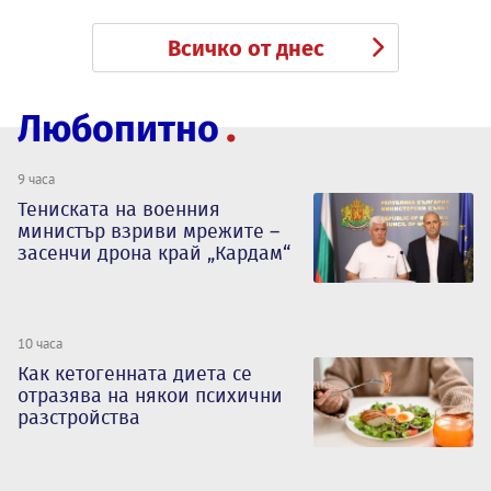
Всичко от днес
Любопитно
9 часа
Тениската на военния
министър взриви мрежите –
засенчи дрона край „Кардам“
10 часа
Как кетогенната диета се
отразява на някои психични
разстройства