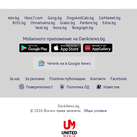
Abv.bg
Vbox7.com
Gong.bg
DogsAndCats.bg
CarMarket.bg
BISS.bg
Ohnamama.bg
Grabo.bg
Pariteni.bg
Edna.bg
Vesti.bg
Nova.bg
Telegraph.bg
Мобилното приложение на Dariknews.bg
Четете ни в Google News
За нас
За реклама
Платени публикации
Контакти
Facebook
Поверителност
Политика ЛД
Известия
DarikNews.bg
© 2026 Всички права запазени.
Общи условия