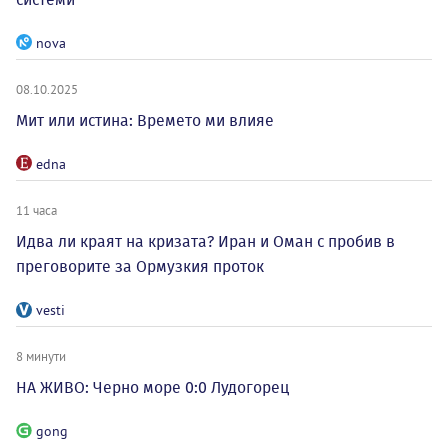
nova
08.10.2025
Мит или истина: Времето ми влияе
edna
11 часа
Идва ли краят на кризата? Иран и Оман с пробив в
преговорите за Ормузкия проток
vesti
8 минути
НА ЖИВО: Черно море 0:0 Лудогорец
gong