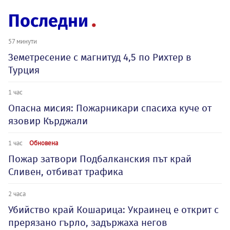
Последни
57 минути
Земетресение с магнитуд 4,5 по Рихтер в
Турция
1 час
Опасна мисия: Пожарникари спасиха куче от
язовир Кърджали
1 час
Обновена
Пожар затвори Подбалканския път край
Сливен, отбиват трафика
2 часа
Убийство край Кошарица: Украинец е открит с
прерязано гърло, задържаха негов