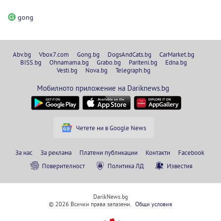
gong
Abv.bg
Vbox7.com
Gong.bg
DogsAndCats.bg
CarMarket.bg
BISS.bg
Ohnamama.bg
Grabo.bg
Pariteni.bg
Edna.bg
Vesti.bg
Nova.bg
Telegraph.bg
Мобилното приложение на Dariknews.bg
Четете ни в Google News
За нас
За реклама
Платени публикации
Контакти
Facebook
Поверителност
Политика ЛД
Известия
DarikNews.bg
© 2026 Всички права запазени.
Общи условия