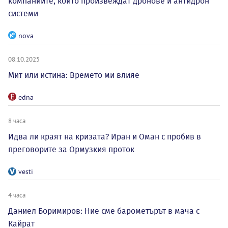
компаниите, които произвеждат дронове и антидрон
системи
nova
08.10.2025
Мит или истина: Времето ми влияе
edna
8 часа
Идва ли краят на кризата? Иран и Оман с пробив в
преговорите за Ормузкия проток
vesti
4 часа
Даниел Боримиров: Ние сме барометърът в мача с
Кайрат