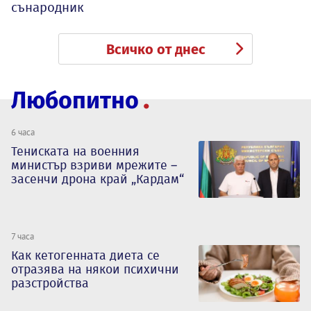
сънародник
Всичко от днес
Любопитно
6 часа
Тениската на военния
министър взриви мрежите –
засенчи дрона край „Кардам“
7 часа
Как кетогенната диета се
отразява на някои психични
разстройства