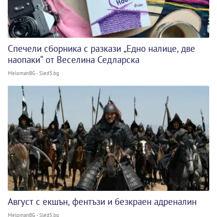
Спечели сборника с разкази „Едно налице, две
наопаки“ от Веселина Седларска
MelomanBG - Sled5.bg
Август с екшън, фентъзи и безкраен адреналин
MelomanBG - Sled5.bg