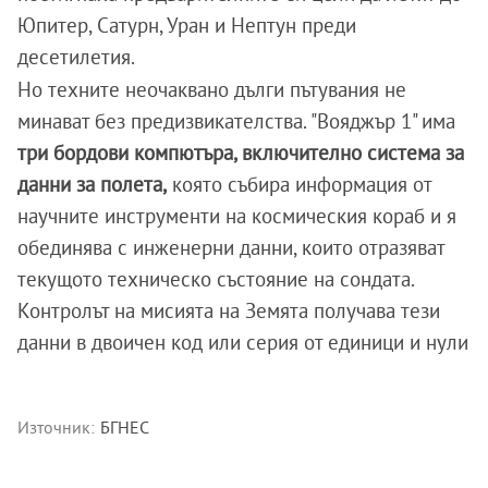
Юпитер, Сатурн, Уран и Нептун преди
десетилетия.
Но техните неочаквано дълги пътувания не
минават без предизвикателства.
"Вояджър 1" има
три бордови компютъра, включително система за
данни за полета,
която събира информация от
научните инструменти на космическия кораб и я
обединява с инженерни данни, които отразяват
текущото техническо състояние на сондата.
Контролът на мисията на Земята получава тези
данни в двоичен код или серия от единици и нули
Източник:
БГНЕС