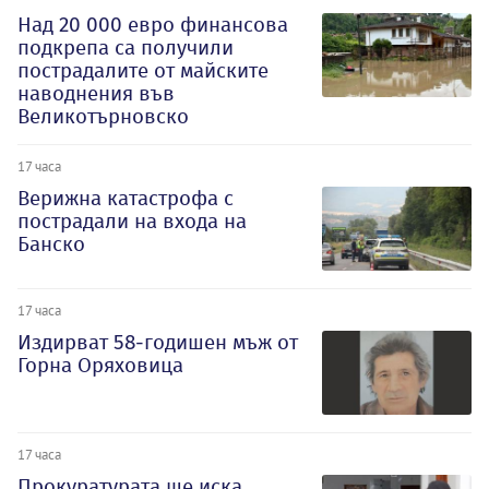
Над 20 000 евро финансова
подкрепа са получили
пострадалите от майските
наводнения във
Великотърновско
17 часа
Верижна катастрофа с
пострадали на входа на
Банско
17 часа
Издирват 58-годишен мъж от
Горна Оряховица
17 часа
Прокуратурата ще иска