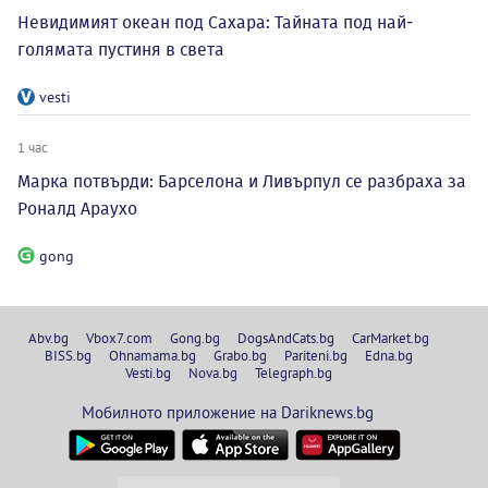
Невидимият океан под Сахара: Тайната под най-
голямата пустиня в света
vesti
1 час
Марка потвърди: Барселона и Ливърпул се разбраха за
Роналд Араухо
gong
Abv.bg
Vbox7.com
Gong.bg
DogsAndCats.bg
CarMarket.bg
BISS.bg
Ohnamama.bg
Grabo.bg
Pariteni.bg
Edna.bg
Vesti.bg
Nova.bg
Telegraph.bg
Мобилното приложение на Dariknews.bg