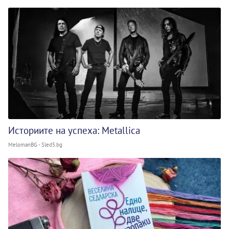
Историите на успеха: Metallica
MelomanBG - Sled5.bg