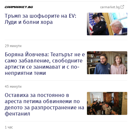
carmarket.bg
Тръмп за шофьорите на EV:
Луди и болни хора
29 минути
Боряна Йовчева: Театърът не е
само забавление, свободните
артисти се занимават и с по-
неприятни теми
45 минути
Оставиха за постоянно в
ареста петима обвиняеми по
делото за разпространение на
фентанил
1 час