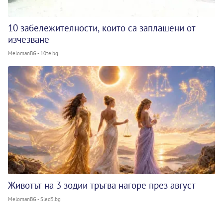
10 забележителности, които са заплашени от
изчезване
MelomanBG - 10te.bg
Животът на 3 зодии тръгва нагоре през август
MelomanBG - Sled5.bg