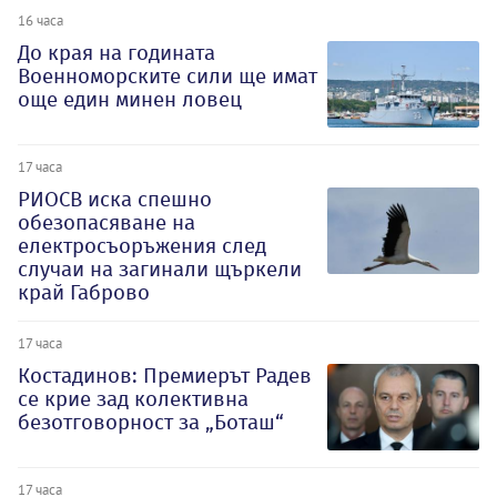
16 часа
До края на годината
Военноморските сили ще имат
още един минен ловец
17 часа
РИОСВ иска спешно
обезопасяване на
електросъоръжения след
случаи на загинали щъркели
край Габрово
17 часа
Костадинов: Премиерът Радев
се крие зад колективна
безотговорност за „Боташ“
17 часа