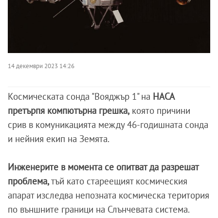
14 декември 2023 14:26
Космическата сонда "Вояджър 1" на
НАСА
претърпя компютърна грешка,
която причини
срив в комуникацията между 46-годишната сонда
и нейния екип на Земята.
Инженерите в момента се опитват да разрешат
проблема,
тъй като стареещият космическия
апарат изследва непозната космическа територия
по външните граници на Слънчевата система.