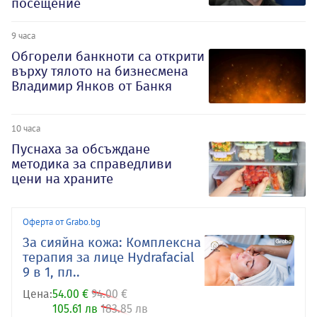
посещение
9 часа
Обгорели банкноти са открити
върху тялото на бизнесмена
Владимир Янков от Банкя
10 часа
Пуснаха за обсъждане
методика за справедливи
цени на храните
Оферта от Grabo.bg
За сияйна кожа: Комплексна
терапия за лице Hydrafacial
9 в 1, пл..
Цена:
54.00 €
94.00 €
105.61 лв
183.85 лв