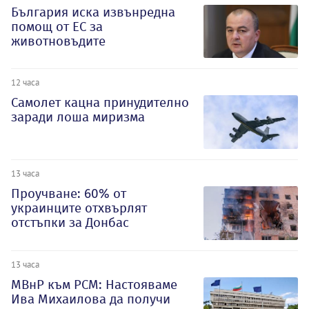
България иска извънредна
помощ от ЕС за
животновъдите
12 часа
Самолет кацна принудително
заради лоша миризма
13 часа
Проучване: 60% от
украинците отхвърлят
отстъпки за Донбас
13 часа
МВнР към РСМ: Настояваме
Ива Михаилова да получи