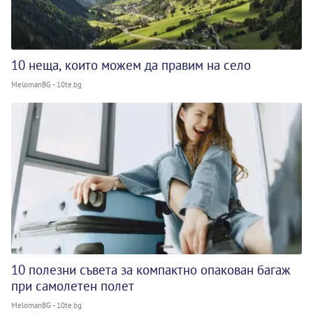
10 неща, които можем да правим на село
MelomanBG - 10te.bg
10 полезни съвета за компактно опакован багаж
при самолетен полет
MelomanBG - 10te.bg