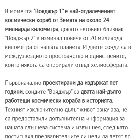
В момента
"Вояджър 1" е най-отдалеченият
космически кораб от Земята на около 24
милиарда километра
, докато неговият близнак
"Вояджър 2" е изминал повече от 20 милиарда
километра от нашата планета. И двете сонди са в
междузвездното пространство и единствените,
които някога са оперирали отвъд хелиосферата.
Първоначално
проектирани да издържат пет
години,
сондите "Вояджър" са
двата най-дълго
работещи космически кораба в историята
.
Техният изключително дълъг живот означава, че
са предоставили допълнителна информация за
нашата слънчева система и извън нея, след като
постигнаха предварителните си цели да летят до