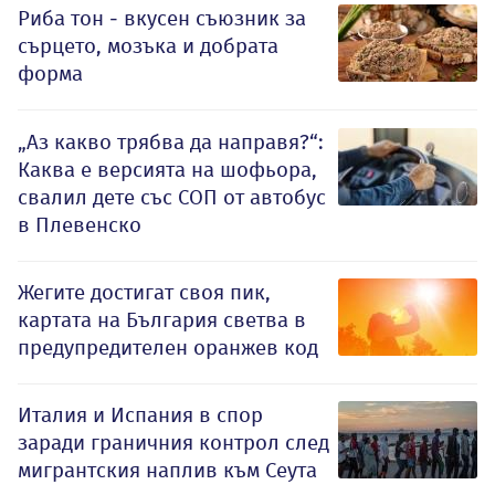
Риба тон - вкусен съюзник за
сърцето, мозъка и добрата
форма
„Аз какво трябва да направя?“:
Каква е версията на шофьора,
свалил дете със СОП от автобус
в Плевенско
Жегите достигат своя пик,
картата на България светва в
предупредителен оранжев код
Италия и Испания в спор
заради граничния контрол след
мигрантския наплив към Сеута