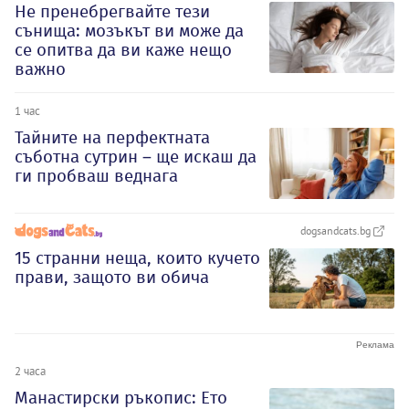
Не пренебрегвайте тези
сънища: мозъкът ви може да
се опитва да ви каже нещо
важно
1 час
Тайните на перфектната
съботна сутрин – ще искаш да
ги пробваш веднага
dogsandcats.bg
15 странни неща, които кучето
прави, защото ви обича
2 часа
Манастирски ръкопис: Ето