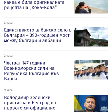
каква е била оригиналната
рецепта на „Кока-Кола“
2 часа
Единственото албанско село в
България – 390-годишен мост
между българи и албанци
2 часа
Честват 147 години
Военноморски сили на
Република България във
Варна
9 часа
Володимир Зеленски
пристигна в Белград на
първото си официално