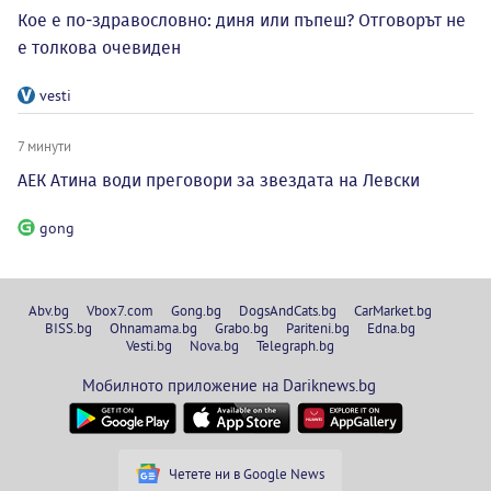
Кое е по-здравословно: диня или пъпеш? Отговорът не
е толкова очевиден
vesti
7 минути
АЕК Атина води преговори за звездата на Левски
gong
Abv.bg
Vbox7.com
Gong.bg
DogsAndCats.bg
CarMarket.bg
BISS.bg
Ohnamama.bg
Grabo.bg
Pariteni.bg
Edna.bg
Vesti.bg
Nova.bg
Telegraph.bg
Мобилното приложение на Dariknews.bg
Четете ни в Google News