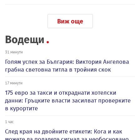
Виж още
Водещи
31 минути
Голям успех за България: Виктория Ангелова
грабна световна титла в тройния скок
17 минути
175 евро за такси и откраднати хотелски
данни: Гръцките власти засилват проверките
в курортите
1 час
След края на двойните етикети: Кога и как
можете да подадете сигнал за необосновано