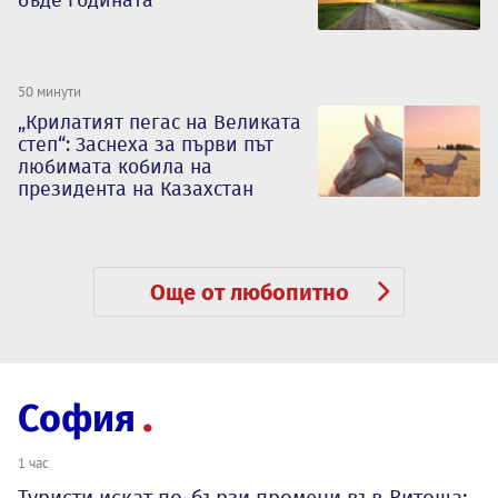
бъде годината
50 минути
„Крилатият пегас на Великата
степ“: Заснеха за първи път
любимата кобила на
президента на Казахстан
Още от любопитно
София
1 час
Туристи искат по-бързи промени във Витоша: