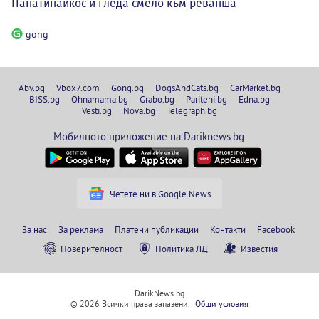
Панатинайкос и гледа смело към реванша
gong
Abv.bg
Vbox7.com
Gong.bg
DogsAndCats.bg
CarMarket.bg
BISS.bg
Ohnamama.bg
Grabo.bg
Pariteni.bg
Edna.bg
Vesti.bg
Nova.bg
Telegraph.bg
Мобилното приложение на Dariknews.bg
Четете ни в Google News
За нас
За реклама
Платени публикации
Контакти
Facebook
Поверителност
Политика ЛД
Известия
DarikNews.bg
© 2026 Всички права запазени.
Общи условия