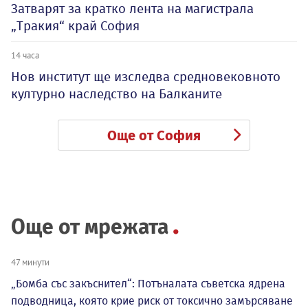
Затварят за кратко лента на магистрала
„Тракия“ край София
14 часа
Нов институт ще изследва средновековното
културно наследство на Балканите
Още от София
Още от мрежата
47 минути
„Бомба със закъснител“: Потъналата съветска ядрена
подводница, която крие риск от токсично замърсяване