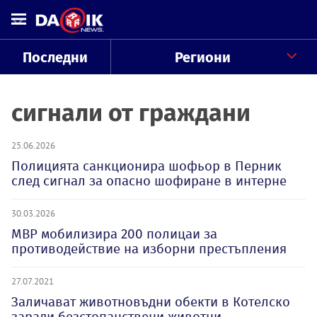
Последни
Региони
сигнали от граждани
25.06.2026
Полицията санкционира шофьор в Перник
след сигнал за опасно шофиране в интерне
30.03.2026
МВР мобилизира 200 полицаи за
противодействие на изборни престъпления
27.07.2021
Заличават животновъдни обекти в Котелско
заради безстопанствени животни