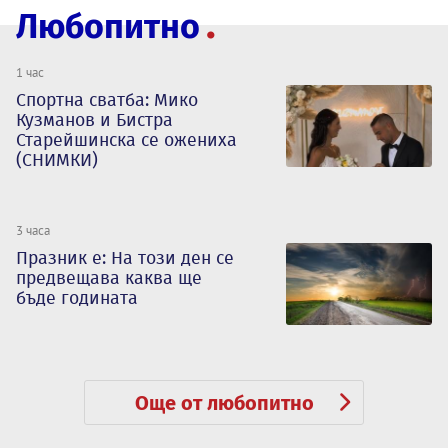
Любопитно
1 час
Спортна сватба: Мико
Кузманов и Бистра
Старейшинска се ожениха
(СНИМКИ)
3 часа
Празник е: На този ден се
предвещава каква ще
бъде годината
Още от любопитно