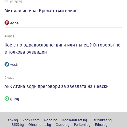
08.10.2025
Мит или истина: Времето ми влияе
edna
4 часа
Кое е по-здравословно: диня или пъпеш? Отговорът не
е толкова очевиден
vesti
2 часа
АЕК Атина води преговори за звездата на Левски
gong
Abv.bg
Vbox7.com
Gong.bg
DogsAndCats.bg
CarMarket.bg
BISS.bg
Ohnamama.bg
Grabo.bg
Pariteni.bg
Edna.bg