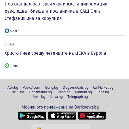
Нов скандал разтърси украинската дипломация,
разследват бившата посланичка в САЩ Олга
Стефанишина за корупция
vesti
3 часа
Христо Янев срещу легендите на ЦСКА в Европа
gong
Abv.bg
Vbox7.com
Gong.bg
DogsAndCats.bg
CarMarket.bg
BISS.bg
Ohnamama.bg
Grabo.bg
Pariteni.bg
Edna.bg
Vesti.bg
Nova.bg
Telegraph.bg
Мобилното приложение на Dariknews.bg