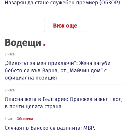
Назарян да стане служебен премиер (ОБЗОР)
Виж още
Водещи
2 часа
„Животът за мен приключи“: Жена загуби
бебето си във Варна, от „Майчин дом“ с
официална позиция
2 часа
Опасна жега в България: Оранжев и жълт код
в почти цялата страна
1 час
Обновена
Случаят в Банско се разплита: МВР,