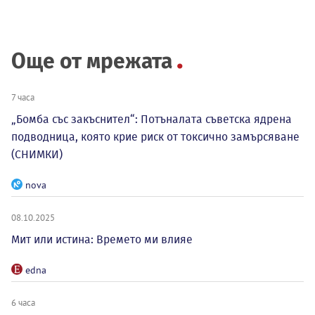
Още от мрежата
7 часа
„Бомба със закъснител“: Потъналата съветска ядрена
подводница, която крие риск от токсично замърсяване
(СНИМКИ)
nova
08.10.2025
Мит или истина: Времето ми влияе
edna
6 часа