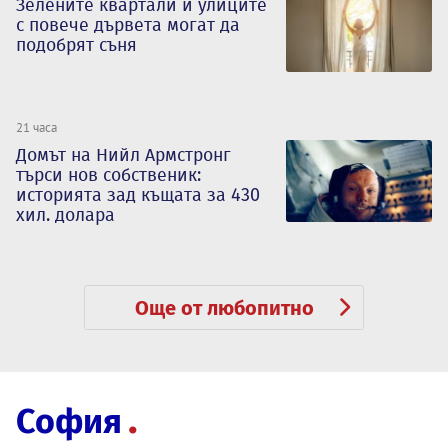
Зелените квартали и улиците
с повече дървета могат да
подобрят съня
21 часа
Домът на Нийл Армстронг
търси нов собственик:
историята зад къщата за 430
хил. долара
Още от любопитно
София