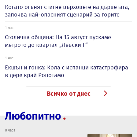
Когато огънят стигне върховете на дърветата,
започва най-опасният сценарий за горите
1 час
Столична община: На 15 август пускаме
метрото до квартал „Левски Г“
1 час
Екшън и гонка: Кола с испанци катастрофира
в дере край Ропотамо
Всичко от днес
Любопитно
8 часа