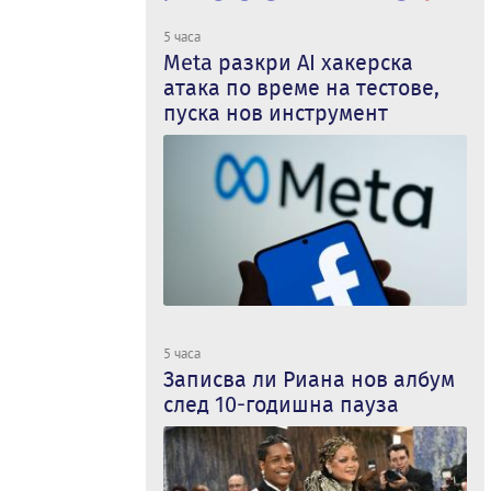
5 часа
Meta разкри AI хакерска
атака по време на тестове,
пуска нов инструмент
5 часа
Записва ли Риана нов албум
след 10-годишна пауза