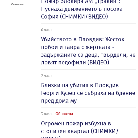
Пожар блокира АМ „Тракия“:
Пуснаха движението в посока
София (СНИМКИ/ВИДЕО)
6 часа
Убийството в Пловдив: Жесток
побой и гавра с жертвата -
задържаните са деца, твърдели, че
ловят педофили (ВИДЕО)
2 часа
Близки на убития в Пловдив
Георги Кузев се събраха на бдение
пред дома му
3 часа
Обновена
Огромен пожар избухна в
столичен квартал (СНИМКИ/