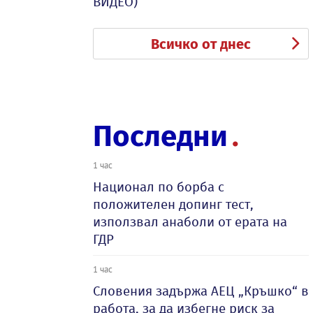
ВИДЕО)
Всичко от днес
Последни
1 час
Национал по борба с
положителен допинг тест,
използвал анаболи от ерата на
ГДР
1 час
Словения задържа АЕЦ „Кръшко“ в
работа, за да избегне риск за