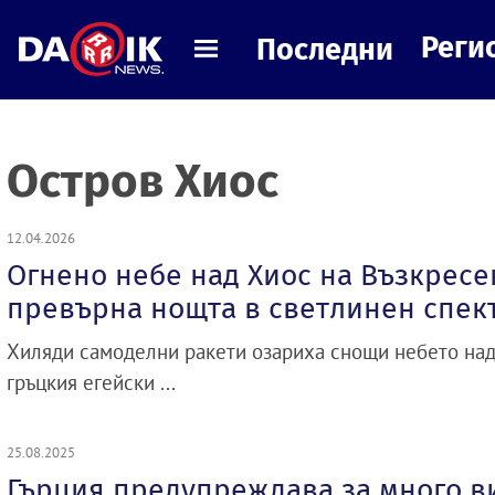
Реги
Последни
Остров Хиос
12.04.2026
Огнено небе над Хиос на Възкресе
превърна нощта в светлинен спек
Хиляди самоделни ракети озариха снощи небето над
гръцкия егейски ...
25.08.2025
Гърция предупреждава за много ви