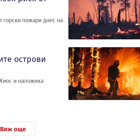
т горски пожари днес на
ите острови
 Хиос и наложиха
Виж още