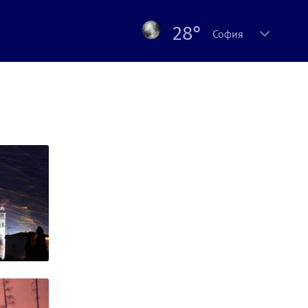
28°
София