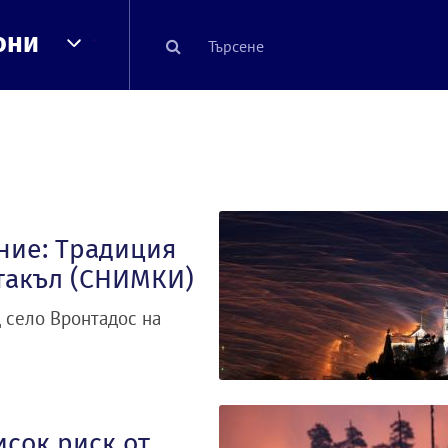
они
ние: Традиция
такъл (СНИМКИ)
 село Вронтадос на
сок риск от