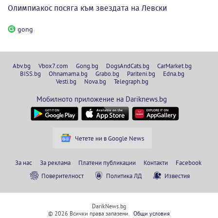
Олимпиакос посяга към звездата на Левски
gong
Abv.bg
Vbox7.com
Gong.bg
DogsAndCats.bg
CarMarket.bg
BISS.bg
Ohnamama.bg
Grabo.bg
Pariteni.bg
Edna.bg
Vesti.bg
Nova.bg
Telegraph.bg
Мобилното приложение на Dariknews.bg
Четете ни в Google News
За нас
За реклама
Платени публикации
Контакти
Facebook
Поверителност
Политика ЛД
Известия
DarikNews.bg
© 2026 Всички права запазени.
Общи условия