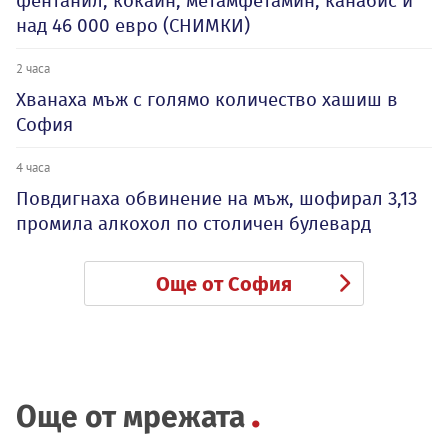
фентанил, кокаин, метамфетамин, канабис и
над 46 000 евро (СНИМКИ)
2 часа
Хванаха мъж с голямо количество хашиш в
София
4 часа
Повдигнаха обвинение на мъж, шофирал 3,13
промила алкохол по столичен булевард
Още от София
Още от мрежата