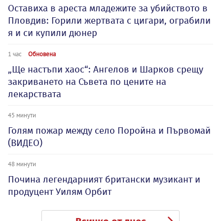
Оставиха в ареста младежите за убийството в
Пловдив: Горили жертвата с цигари, ограбили
я и си купили дюнер
1 час
Обновена
„Ще настъпи хаос“: Ангелов и Шарков срещу
закриването на Съвета по цените на
лекарствата
45 минути
Голям пожар между село Поройна и Първомай
(ВИДЕО)
48 минути
Почина легендарният британски музикант и
продуцент Уилям Орбит