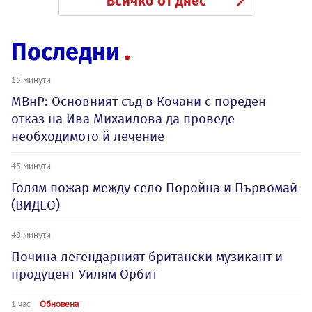
Всичко от днес
Последни
15 минути
МВнР: Основният съд в Кочани с пореден
отказ на Ива Михаилова да проведе
необходимото й лечение
45 минути
Голям пожар между село Поройна и Първомай
(ВИДЕО)
48 минути
Почина легендарният британски музикант и
продуцент Уилям Орбит
1 час
Обновена