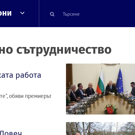
они
о сътрудничество
ата работа
те", обяви премиерът
 Ловеч