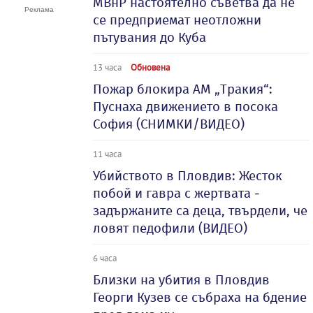
МВнР настоятелно съветва да не
се предприемат неотложни
пътувания до Куба
13 часа
Обновена
Пожар блокира АМ „Тракия“:
Пуснаха движението в посока
София (СНИМКИ/ВИДЕО)
11 часа
Убийството в Пловдив: Жесток
побой и гавра с жертвата -
задържаните са деца, твърдели, че
ловят педофили (ВИДЕО)
6 часа
Близки на убития в Пловдив
Георги Кузев се събраха на бдение