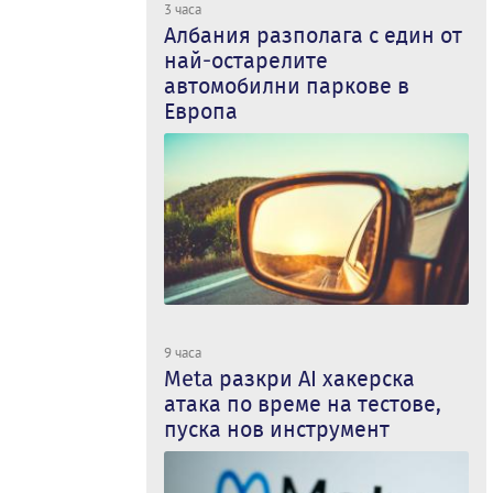
3 часа
Албания разполага с един от
най-остарелите
автомобилни паркове в
Европа
9 часа
Meta разкри AI хакерска
атака по време на тестове,
пуска нов инструмент