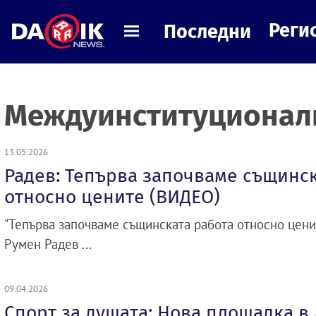
Реги
Последни
Междуинституционалн
13.05.2026
Радев: Тепърва започваме същинск
относно цените (ВИДЕО)
"Тепърва започваме същинската работа относно цени
Румен Радев ...
09.04.2026
Спорт за душата: Нова площадка в