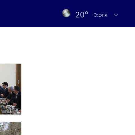
20°
София