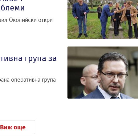
облеми
аил Околийски откри
тивна група за
рана оперативна група
Виж още