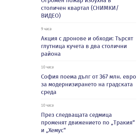
Огромен пожар избухна в
столичен квартал (СНИМКИ/
ВИДЕО)
9 часа
Акция с дронове и обходи: Търсят
глутница кучета в два столични
района
10 часа
София поема дълг от 367 млн. евро
за модернизирането на градската
среда
10 часа
През следващата седмица
променят движението по „Тракия“
и „Хемус“