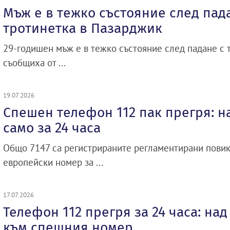
Мъж е в тежко състояние след пад
тротинетка в Пазарджик
29-годишен мъж е в тежко състояние след падане с 
съобщиха от ...
19.07.2026
Спешен телефон 112 пак прегря: н
само за 24 часа
Общо 7147 са регистрираните регламентирани повик
европейски номер за ...
17.07.2026
Телефон 112 прегря за 24 часа: над
към спешния номер