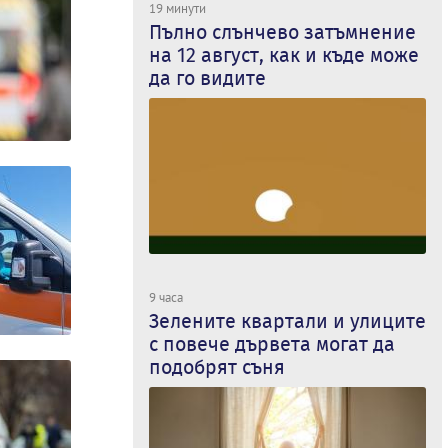
19 минути
Пълно слънчево затъмнение
на 12 август, как и къде може
да го видите
9 часа
Зелените квартали и улиците
с повече дървета могат да
подобрят съня