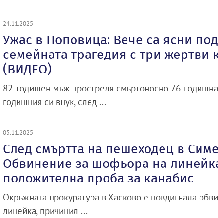
24.11.2025
Ужас в Поповица: Вече са ясни по
семейната трагедия с три жертви 
(ВИДЕО)
82-годишен мъж простреля смъртоносно 76-годишнат
годишния си внук, след ...
05.11.2025
След смъртта на пешеходец в Сим
Обвинение за шофьора на линейка
положителна проба за канабис
Окръжната прокуратура в Хасково е повдигнала обв
линейка, причинил ...