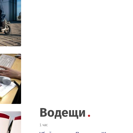
Водещи
1 час