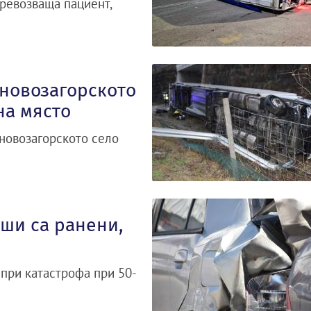
ревозваща пациент,
 новозагорското
на място
новозагорското село
уши са ранени,
 при катастрофа при 50-