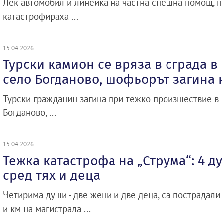
Лек автомобил и линейка на частна спешна помощ, п
катастрофираха ...
15.04.2026
Турски камион се вряза в сграда в
село Богданово, шофьорът загина 
Турски гражданин загина при тежко произшествие в 
Богданово, ...
15.04.2026
Тежка катастрофа на „Струма“: 4 д
сред тях и деца
Четирима души - две жени и две деца, са пострадали
и км на магистрала ...