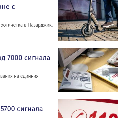
ане с
тротинетка в Пазарджик,
ад 7000 сигнала
вания на единния
 5700 сигнала