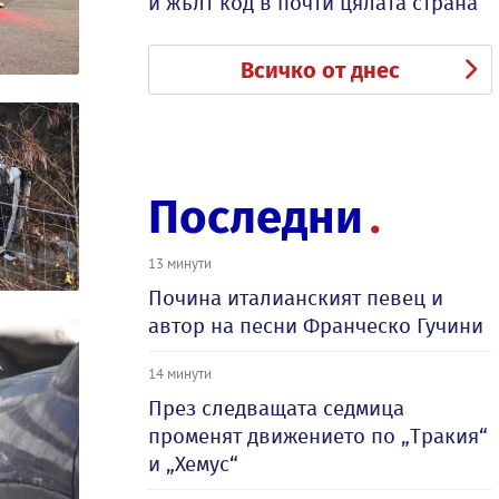
и жълт код в почти цялата страна
Всичко от днес
Последни
13 минути
Почина италианският певец и
автор на песни Франческо Гучини
14 минути
През следващата седмица
променят движението по „Тракия“
и „Хемус“