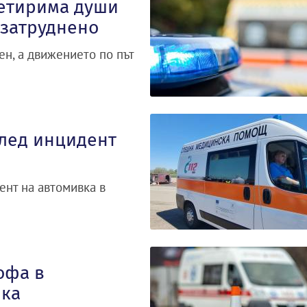
Четирима души
 затруднено
н, а движението по път
след инцидент
ент на автомивка в
офа в
йка