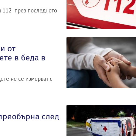
я 112 през последното
и от
ете в беда в
ете не се измерват с
 преобърна след