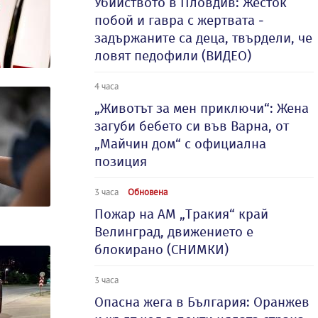
Убийството в Пловдив: Жесток
побой и гавра с жертвата -
задържаните са деца, твърдели, че
ловят педофили (ВИДЕО)
4 часа
„Животът за мен приключи“: Жена
загуби бебето си във Варна, от
„Майчин дом“ с официална
позиция
3 часа
Обновена
Пожар на АМ „Тракия“ край
Велинград, движението е
блокирано (СНИМКИ)
3 часа
Опасна жега в България: Оранжев