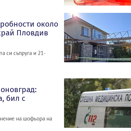
дробности около
край Пловдив
а си съпруга и 21-
еоновград:
, бил с
инение на шофьора на