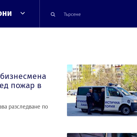
они
 бизнесмена
ед пожар в
ава разследване по