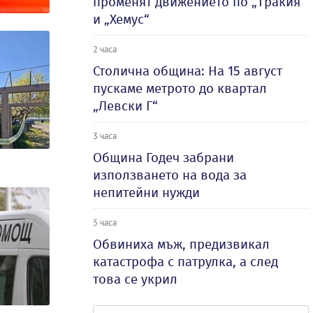
променят движението по „Тракия“
и „Хемус“
2 часа
Столична община: На 15 август
пускаме метрото до квартал
„Левски Г“
3 часа
Община Годеч забрани
използването на вода за
непитейни нужди
5 часа
Обвиниха мъж, предизвикал
катастрофа с патрулка, а след
това се укрил