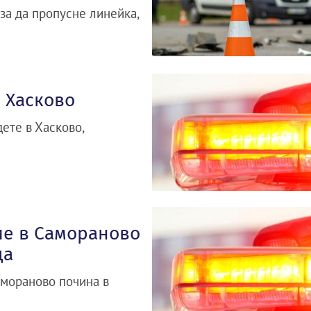
за да пропусне линейка,
 Хасково
ете в Хасково,
ие в Самораново
ца
амораново почина в