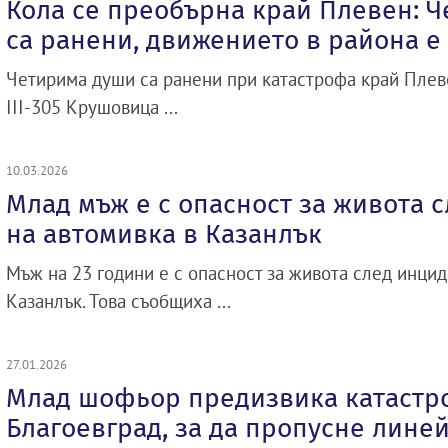
Кола се преобърна край Плевен: 
са ранени, движението в района е
Четирима души са ранени при катастрофа край Плеве
III-305 Крушовица ...
10.03.2026
Млад мъж е с опасност за живота 
на автомивка в Казанлък
Мъж на 23 години е с опасност за живота след инцид
Казанлък. Това съобщиха ...
27.01.2026
Млад шофьор предизвика катастр
Благоевград, за да пропусне лине