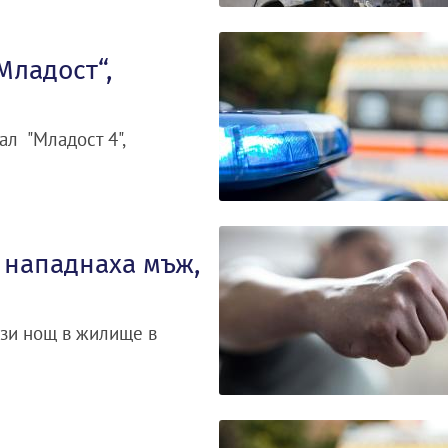
Младост“,
ал "Младост 4",
 нападнаха мъж,
ази нощ в жилище в