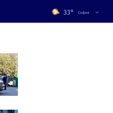
33°
София