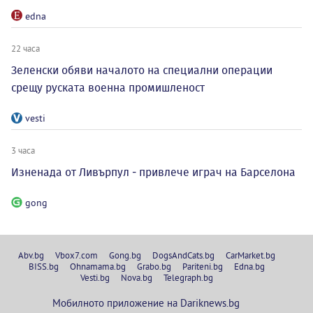
edna
22 часа
Зеленски обяви началото на специални операции
срещу руската военна промишленост
vesti
3 часа
Изненада от Ливърпул - привлече играч на Барселона
gong
Abv.bg
Vbox7.com
Gong.bg
DogsAndCats.bg
CarMarket.bg
BISS.bg
Ohnamama.bg
Grabo.bg
Pariteni.bg
Edna.bg
Vesti.bg
Nova.bg
Telegraph.bg
Мобилното приложение на Dariknews.bg