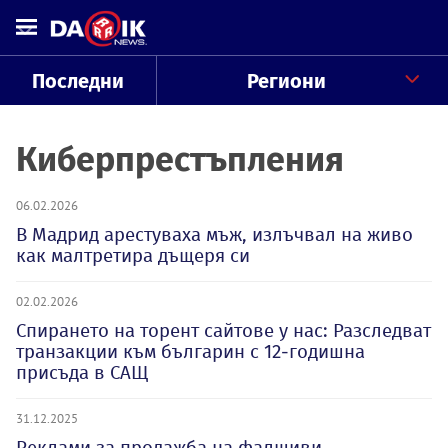
Последни
Региони
Киберпрестъпления
06.02.2026
В Мадрид арестуваха мъж, излъчвал на живо
как малтретира дъщеря си
02.02.2026
Спирането на торент сайтове у нас: Разследват
транзакции към българин с 12-годишна
присъда в САЩ
31.12.2025
Реклами за продажба на фалшиви