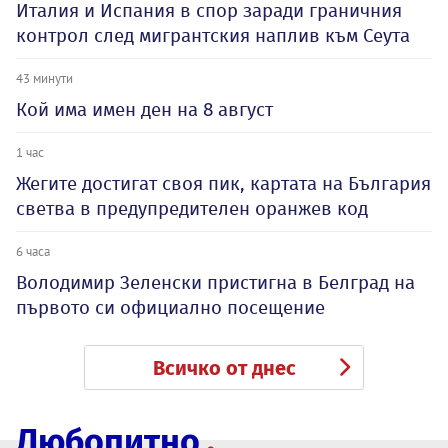
Италия и Испания в спор заради граничния
контрол след мигрантския наплив към Сеута
43 минути
Кой има имен ден на 8 август
1 час
Жегите достигат своя пик, картата на България
светва в предупредителен оранжев код
6 часа
Володимир Зеленски пристигна в Белград на
първото си официално посещение
Всичко от днес
Любопитно