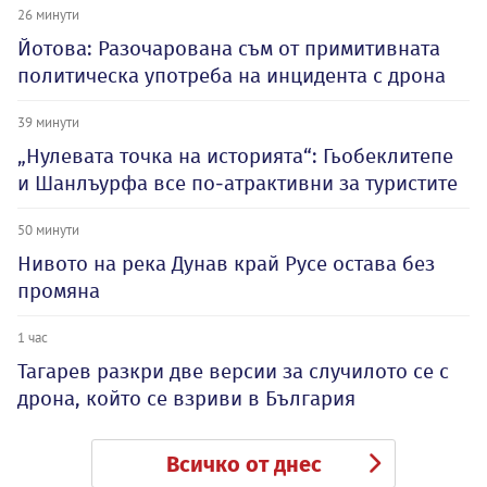
26 минути
Йотова: Разочарована съм от примитивната
политическа употреба на инцидента с дрона
39 минути
„Нулевата точка на историята“: Гьобеклитепе
и Шанлъурфа все по-атрактивни за туристите
50 минути
Нивото на река Дунав край Русе остава без
промяна
1 час
Тагарев разкри две версии за случилото се с
дрона, който се взриви в България
Всичко от днес