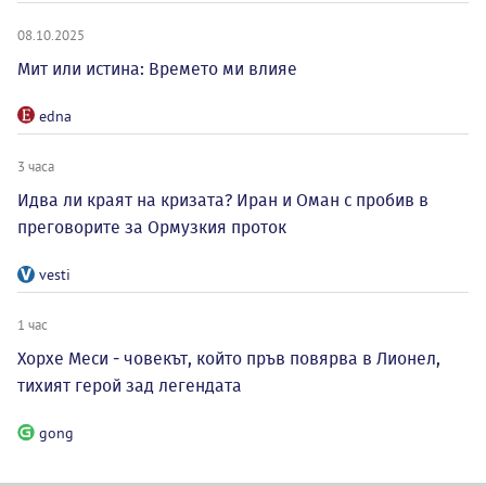
08.10.2025
Мит или истина: Времето ми влияе
edna
3 часа
Идва ли краят на кризата? Иран и Оман с пробив в
преговорите за Ормузкия проток
vesti
1 час
Хорхе Меси - човекът, който пръв повярва в Лионел,
тихият герой зад легендата
gong