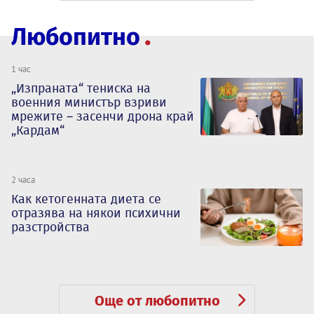
Любопитно
1 час
„Изпраната“ тениска на
военния министър взриви
мрежите – засенчи дрона край
„Кардам“
2 часа
Как кетогенната диета се
отразява на някои психични
разстройства
Още от любопитно