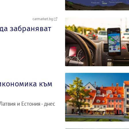
carmarket.bg
 да забраняват
 икономика към
 Латвия и Естония - днес