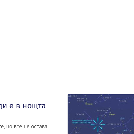
ди е в нощта
е, но все не остава