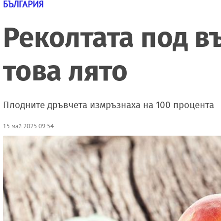
БЪЛГАРИЯ
Реколтата под в
това лято
Плодните дръвчета измръзнаха на 100 процента
15 май 2025 09:54