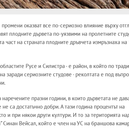
 промени оказват все по-сериозно влияние върху от
авят плодните дървета по-уязвими на пролетните студ
та част на страната плодните дръвчета измръзнаха на
бластите Русе и Силистра - е район, в който по трад
на заради сериозните студове - реколтата е под въпро
ни.
 наречените празни години, в които дърветата не дав
 не са достатъчно добри. А тази година процентът на
то и при някои други култури. И то за територията на
ия” Синан Вейсал, който е член на УС на браншова кама