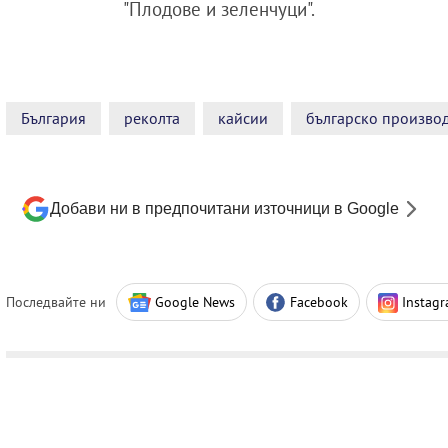
"Плодове и зеленчуци".
България
реколта
кайсии
българско произво
Добави ни в предпочитани източници в Google
Последвайте ни
Google News
Facebook
Instag