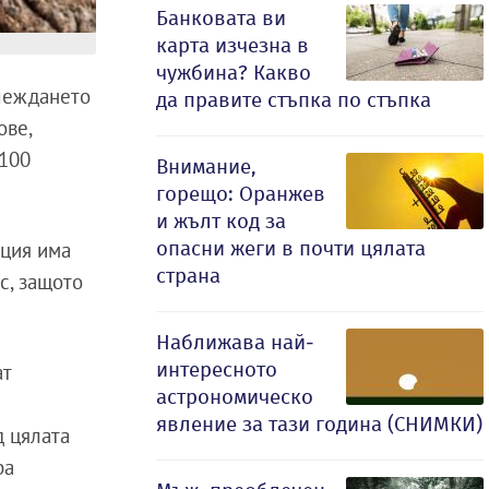
Банковата ви
карта изчезна в
чужбина? Какво
глеждането
да правите стъпка по стъпка
ове,
 100
Внимание,
горещо: Оранжев
и жълт код за
опасни жеги в почти цялата
иция има
страна
с, защото
Наближава най-
интересното
ат
астрономическо
явление за тази година (СНИМКИ)
д цялата
ра