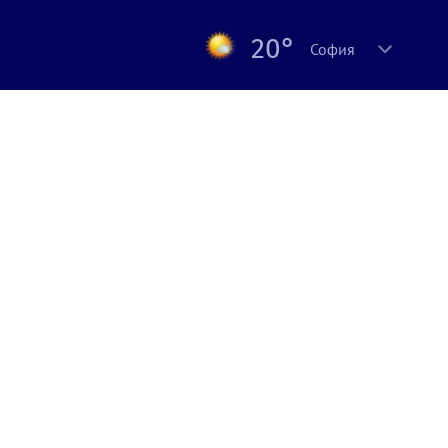
20°
София