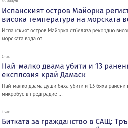
43 минути
Испанският остров Майорка регис
висока температура на морската в
Испанският остров Майорка отбеляза рекордно висо
морската вода от ...
1 час
Най-малко двама убити и 13 ранен
експлозия край Дамаск
Най-малко двама души бяха убити и 13 бяха ранени 
микробус в предградие ...
1 час
Битката за гражданство в САЩ: Тр