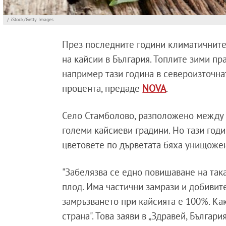
/ iStock/Getty Images
През последните години климатичните
на кайсии в България. Топлите зими пр
например тази година в североизточна
процента, предаде
NOVA
.
Село Стамболово, разположено между о
големи кайсиеви градини. Но тази годи
цветовете по дърветата бяха унищоже
"Забелязва се едно повишаване на така
плод. Има частични замрази и добивите
замръзването при кайсията е 100%. Как
страна". Това заяви в „Здравей, Българ