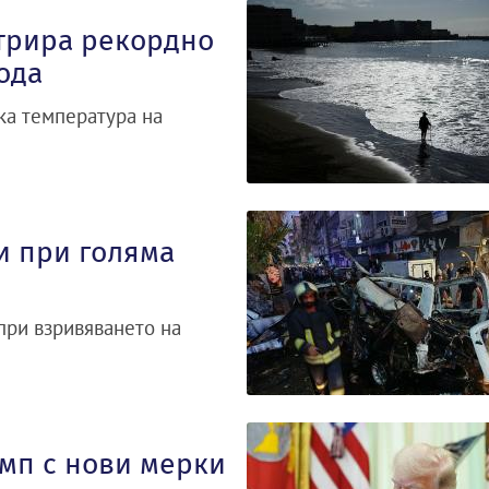
трира рекордно
ода
ка температура на
и при голяма
при взривяването на
ъмп с нови мерки