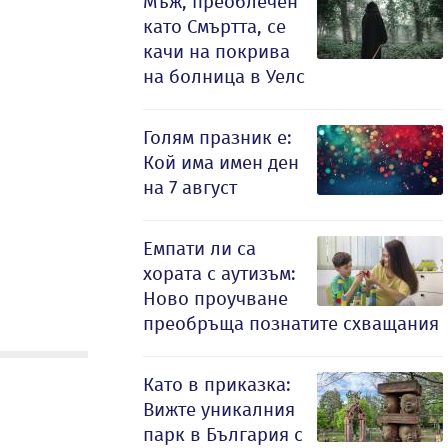
Мъж, преоблечен
като Смъртта, се
качи на покрива
на болница в Уелс
Голям празник е:
Кой има имен ден
на 7 август
Емпати ли са
хората с аутизъм:
Ново проучване
преобръща познатите схващания
Като в приказка:
Вижте уникалния
парк в България с