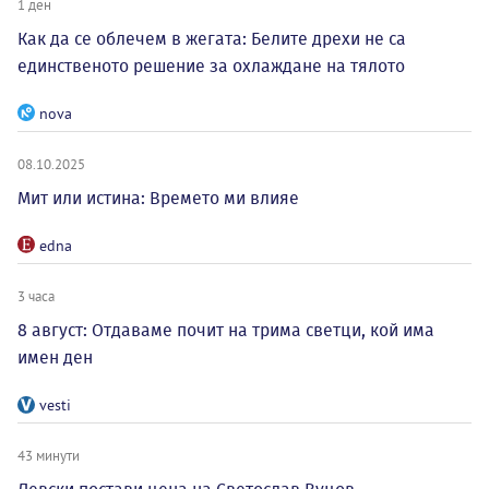
1 ден
Как да се облечем в жегата: Белите дрехи не са
единственото решение за охлаждане на тялото
nova
08.10.2025
Мит или истина: Времето ми влияе
edna
3 часа
8 август: Отдаваме почит на трима светци, кой има
имен ден
vesti
43 минути