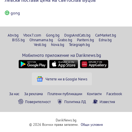
Левски постави цена на Светослав Вуцов
gong
Abv.bg
Vbox7.com
Gong.bg
DogsAndCats.bg
CarMarket.bg
BISS.bg
Ohnamama.bg
Grabo.bg
Pariteni.bg
Edna.bg
Vesti.bg
Nova.bg
Telegraph.bg
Мобилното приложение на Dariknews.bg
Четете ни в Google News
За нас
За реклама
Платени публикации
Контакти
Facebook
Поверителност
Политика ЛД
Известия
DarikNews.bg
© 2026 Всички права запазени.
Общи условия