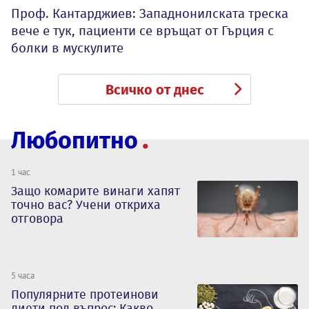
Проф. Кантарджиев: Западнонилската треска
вече е тук, пациенти се връщат от Гърция с
болки в мускулите
Всичко от днес
Любопитно
1 час
Защо комарите винаги хапят
точно вас? Учени откриха
отговора
5 часа
Популярните протеинови
диети под въпрос: Какво