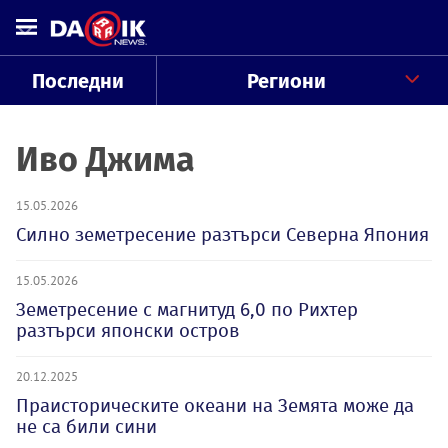
Последни
Региони
Иво Джима
15.05.2026
Силно земетресение разтърси Северна Япония
15.05.2026
Земетресение с магнитуд 6,0 по Рихтер
разтърси японски остров
20.12.2025
Праисторическите океани на Земята може да
не са били сини