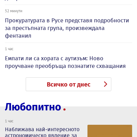
52 минути
Прокуратурата в Русе представя подробности
за престъпната група, произвеждала
фентанил
1 час
Емпати ли са хората с аутизъм: Ново
проучване преобръща познатите схващания
Всичко от днес
Любопитно
1 час
Наближава най-интересното
астрономическо явление за