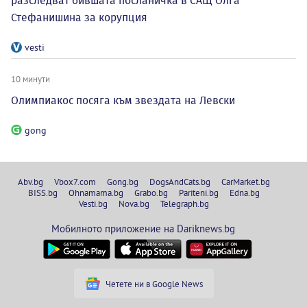
разследват бившата посланичка в САЩ Олга
Стефанишина за корупция
vesti
10 минути
Олимпиакос посяга към звездата на Левски
gong
Abv.bg
Vbox7.com
Gong.bg
DogsAndCats.bg
CarMarket.bg
BISS.bg
Ohnamama.bg
Grabo.bg
Pariteni.bg
Edna.bg
Vesti.bg
Nova.bg
Telegraph.bg
Мобилното приложение на Dariknews.bg
Четете ни в Google News