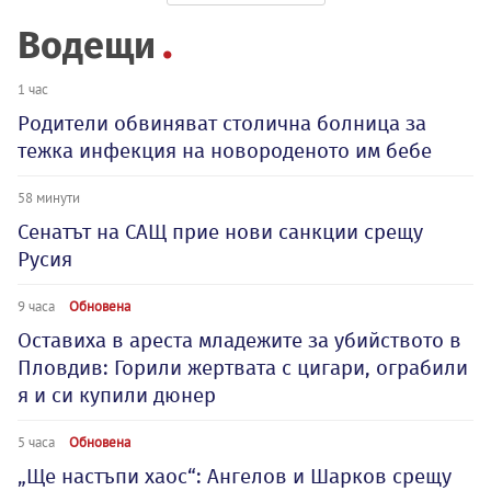
Водещи
1 час
Родители обвиняват столична болница за
тежка инфекция на новороденото им бебе
58 минути
Сенатът на САЩ прие нови санкции срещу
Русия
9 часа
Обновена
Оставиха в ареста младежите за убийството в
Пловдив: Горили жертвата с цигари, ограбили
я и си купили дюнер
5 часа
Обновена
„Ще настъпи хаос“: Ангелов и Шарков срещу