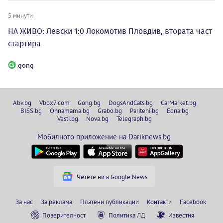
5 минути
НА ЖИВО: Левски 1:0 Локомотив Пловдив, втората част
стартира
gong
Abv.bg
Vbox7.com
Gong.bg
DogsAndCats.bg
CarMarket.bg
BISS.bg
Ohnamama.bg
Grabo.bg
Pariteni.bg
Edna.bg
Vesti.bg
Nova.bg
Telegraph.bg
Мобилното приложение на Dariknews.bg
Четете ни в Google News
За нас
За реклама
Платени публикации
Контакти
Facebook
Поверителност
Политика ЛД
Известия