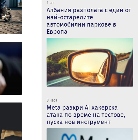
1 час
Албания разполага с един от
най-остарелите
автомобилни паркове в
Европа
8 часа
Meta разкри AI хакерска
атака по време на тестове,
пуска нов инструмент