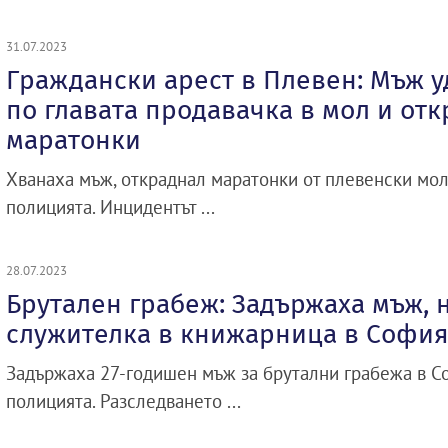
31.07.2023
Граждански арест в Плевен: Мъж у
по главата продавачка в мол и от
маратонки
Хванаха мъж, откраднал маратонки от плевенски мол
полицията. Инцидентът ...
28.07.2023
Брутален грабеж: Задържаха мъж, 
служителка в книжарница в Софи
Задържаха 27-годишен мъж за брутални грабежа в С
полицията. Разследването ...