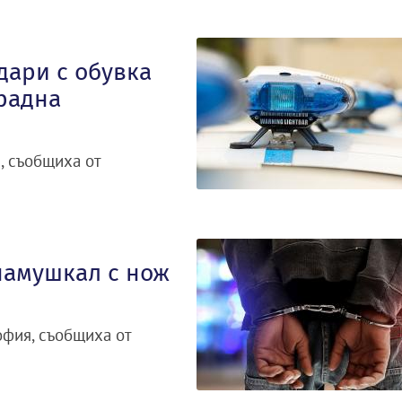
дари с обувка
крадна
, съобщиха от
намушкал с нож
я
офия, съобщиха от