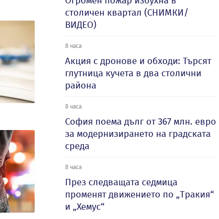
Огромен пожар избухна в
столичен квартал (СНИМКИ/
ВИДЕО)
8 часа
Акция с дронове и обходи: Търсят
глутница кучета в два столични
района
8 часа
София поема дълг от 367 млн. евро
за модернизирането на градската
среда
8 часа
През следващата седмица
променят движението по „Тракия“
и „Хемус“