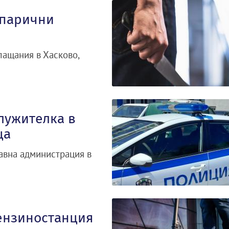
 парични
лащания в Хасково,
лужителка в
ца
авна администрация в
бензиностанция