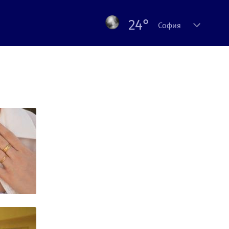
24°
София