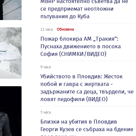
МВнР настоятелно съветва да не
се предприемат неотложни
пътувания до Куба
11 часа
Обновена
Пожар блокира АМ „Тракия“:
Пуснаха движението в посока
София (СНИМКИ/ВИДЕО)
9 часа
Убийството в Пловдив: Жесток
побой и гавра с жертвата -
задържаните са деца, твърдели, че
ловят педофили (ВИДЕО)
5 часа
Близки на убития в Пловдив
Георги Кузев се събраха на бдение