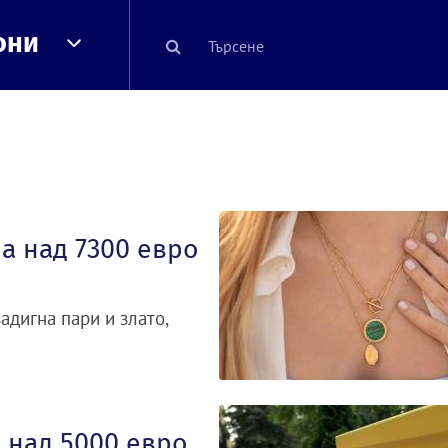
они
а над 7300 евро
дигна пари и злато,
 над 5000 евро