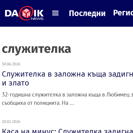
Реги
Последни
служителка
30.06.2026
Служителка в заложна къща задигн
и злато
32-годишна служителка в заложна къща в Любимец за
съобщиха от полицията. На ...
20.02.2026
Каса на минус: Служителка задигна