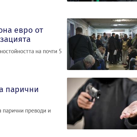
она евро от
изацията
ностойността на почти 5
за парични
а парични преводи и