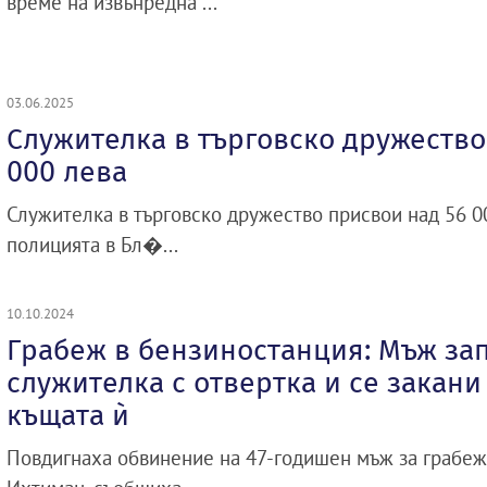
време на извънредна ...
03.06.2025
Служителка в търговско дружество
000 лева
Служителка в търговско дружество присвои над 56 0
полицията в Бл�...
10.10.2024
Грабеж в бензиностанция: Мъж за
служителка с отвертка и се закани
къщата ѝ
Повдигнаха обвинение на 47-годишен мъж за грабеж