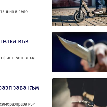
танция в село
телка във
офис в Ботевград,
разправа към
 саморазправа към