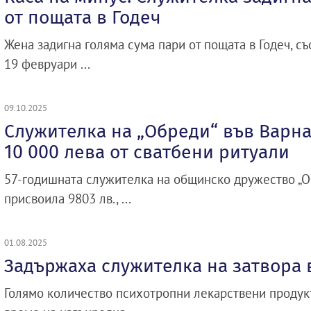
от пощата в Годеч
Жена задигна голяма сума пари от пощата в Годеч, с
19 февруари ...
09.10.2025
Служителка на „Обреди“ във Варн
10 000 лева от сватбени ритуали
57-годишната служителка на общинско дружество „О
присвоила 9803 лв., ...
01.08.2025
Задържаха служителка на затвора 
Голямо количество психотропни лекарствени продук