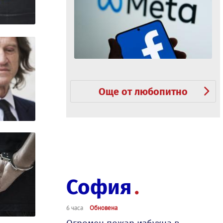
Още от любопитно
София
6 часа
Обновена