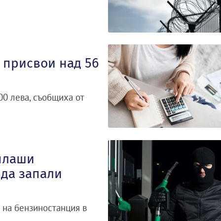
 присвои над 56
00 лева, съобщиха от
плаши
 да запали
 на бензиностанция в