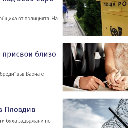
ъобщиха от полицията. На
а присвои близо
бреди" във Варна е
в Пловдив
ти бяха задържани по