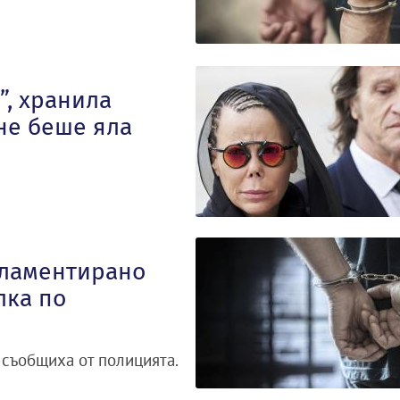
”, хранила
 не беше яла
гламентирано
лка по
 съобщиха от полицията.