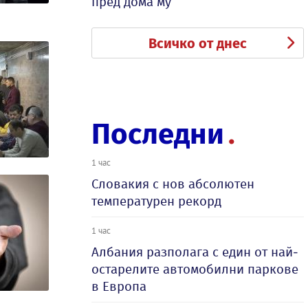
пред дома му
Всичко от днес
Последни
1 час
Словакия с нов абсолютен
температурен рекорд
1 час
Албания разполага с един от най-
остарелите автомобилни паркове
в Европа