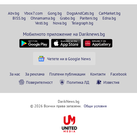
Abv.bg
Vbox7.com
Gong.bg
DogsAndCats.bg
CarMarket.bg
BISS.bg
Ohnamama.bg
Grabo.bg
Pariteni.bg
Edna.bg
Vesti.bg
Nova.bg
Telegraph.bg
Мобилното приложение на Dariknews.bg
Четете ни в Google News
За нас
За реклама
Платени публикации
Контакти
Facebook
Поверителност
Политика ЛД
Известия
DarikNews.bg
© 2026 Всички права запазени.
Общи условия