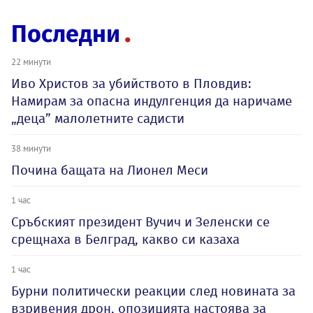
Последни
22 минути
Иво Христов за убийството в Пловдив:
Намирам за опасна индулгенция да наричаме
„деца” малолетните садисти
38 минути
Почина бащата на Лионел Меси
1 час
Сръбският президент Вучич и Зеленски се
срещнаха в Белград, какво си казаха
1 час
Бурни политически реакции след новината за
взривения дрон, опозицията настоява за