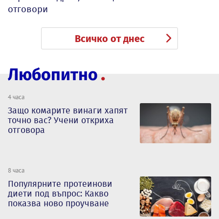
отговори
Всичко от днес
Любопитно
4 часа
Защо комарите винаги хапят
точно вас? Учени откриха
отговора
8 часа
Популярните протеинови
диети под въпрос: Какво
показва ново проучване