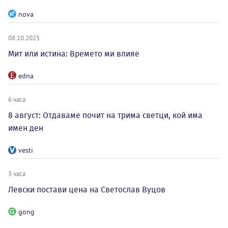
nova
08.10.2025
Мит или истина: Времето ми влияе
edna
6 часа
8 август: Отдаваме почит на трима светци, кой има
имен ден
vesti
3 часа
Левски постави цена на Светослав Вуцов
gong