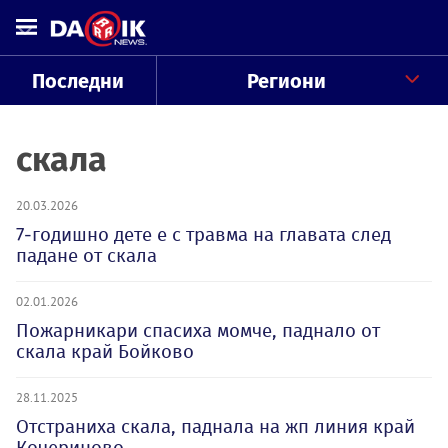
Последни
Региони
скала
20.03.2026
7-годишно дете е с травма на главата след
падане от скала
02.01.2026
Пожарникари спасиха момче, паднало от
скала край Бойково
28.11.2025
Отстраниха скала, паднала на жп линия край
Кочериново