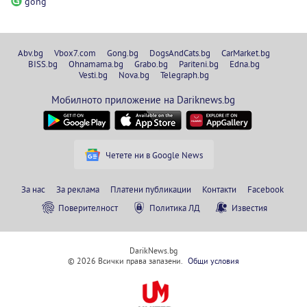
gong
Abv.bg
Vbox7.com
Gong.bg
DogsAndCats.bg
CarMarket.bg
BISS.bg
Ohnamama.bg
Grabo.bg
Pariteni.bg
Edna.bg
Vesti.bg
Nova.bg
Telegraph.bg
Мобилното приложение на Dariknews.bg
Четете ни в Google News
За нас
За реклама
Платени публикации
Контакти
Facebook
Поверителност
Политика ЛД
Известия
DarikNews.bg
© 2026 Всички права запазени.
Общи условия