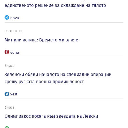
единственото решение за охлаждане на тялото
nova
08.10.2025
Мит или истина: Времето ми влияе
edna
6 часа
Зеленски обяви началото на специални операции
срещу руската военна промишленост
vesti
6 часа
Олимпиакос посяга към звездата на Левски