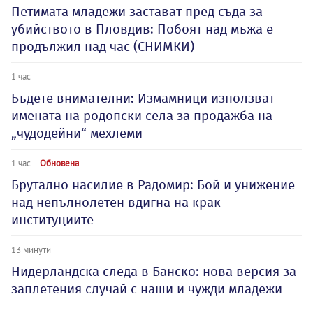
Петимата младежи застават пред съда за
убийството в Пловдив: Побоят над мъжа е
продължил над час (СНИМКИ)
1 час
Бъдете внимателни: Измамници използват
имената на родопски села за продажба на
„чудодейни“ мехлеми
1 час
Обновена
Брутално насилие в Радомир: Бой и унижение
над непълнолетен вдигна на крак
институциите
13 минути
Нидерландска следа в Банско: нова версия за
заплетения случай с наши и чужди младежи