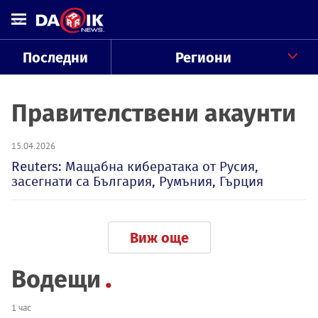
Последни
Региони
Правителствени акаунти
15.04.2026
Reuters: Мащабна кибератака от Русия,
засегнати са България, Румъния, Гърция
Виж още
Водещи
1 час