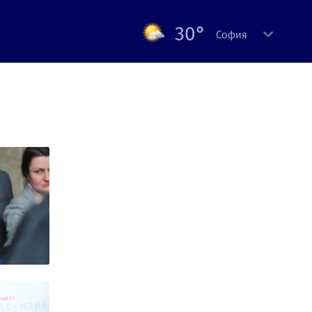
30°
София