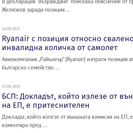
В декларация "Възраждане" поискаха обяснение от 
Желязков заради позиция ...
10.08.2025
Ryanair с позиция относно свалено
инвалидна количка от самолет
Авиокомпания „Райънеър“ (Ryanair) изпрати позиция в
българско семейство ...
25.06.2025
БСП: Докладът, който излезе от в
на ЕП, е притеснителен
Докладът, който излезе от външната комисия на ЕП, 
коментира пред ...