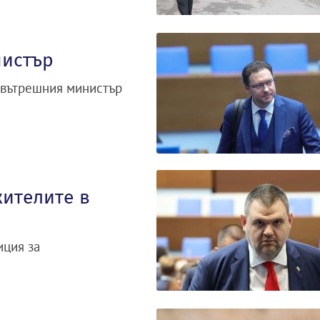
нистър
 вътрешния министър
жителите в
иция за