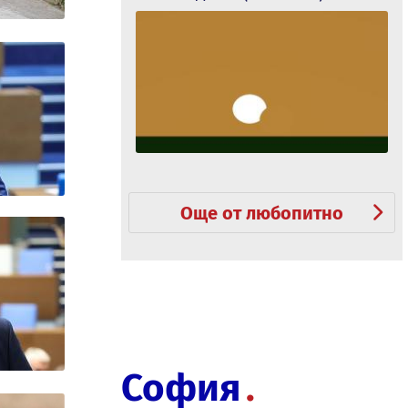
Още от любопитно
София