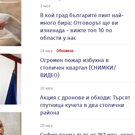
2 часа
В кой град българите пият най-
много бира: Отговорът ще ви
изненада - вижте топ 10 по
области у нас
18 часа
Обновена
Огромен пожар избухна в
столичен квартал (СНИМКИ/
ВИДЕО)
20 часа
Акция с дронове и обходи: Търсят
глутница кучета в два столични
района
20 часа
София поема дълг от 367 млн. евро