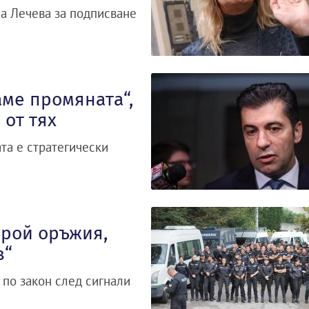
а Лечева за подписване
ме промяната“,
 от тях
та е стратегически
брой оръжия,
в“
по закон след сигнали