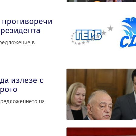
о противоречи
президента
предложение в
да излезе с
врото
 предложението на