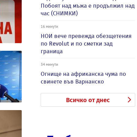
Побоят над мъжа е продължил над
час (СНИМКИ)
16 минути
НОИ вече превежда обезщетения
по Revolut и по сметки зад
граница
34 минути
Огнище на африканска чума по
свинете във Варнанско
Всичко от днес