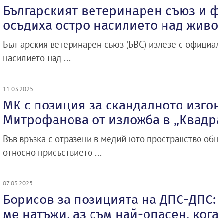
Българският ветеринарен съюз и 
осъдиха остро насилието над жив
Българския ветеринарен съюз (БВС) излезе с официа
насилието над ...
11.03.2025
МК с позиция за скандалното изго
Митрофанова от изложба в „Квадр
Във връзка с отразени в медийното пространство об
относно присъствието ...
07.03.2025
Борисов за позицията на ДПС-ДПС:
ме натъжи, аз съм най-опасен, ког