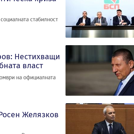
 социалната стабилност
фов: Нестихващи
бната власт
томври на официалната
 Росен Желязков