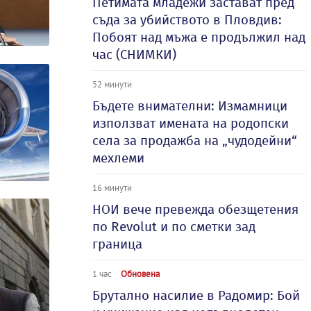
Петимата младежи застават пред
съда за убийството в Пловдив:
Побоят над мъжа е продължил над
час (СНИМКИ)
52 минути
Бъдете внимателни: Измамници
използват имената на родопски
села за продажба на „чудодейни“
мехлеми
16 минути
НОИ вече превежда обезщетения
по Revolut и по сметки зад
граница
1 час
Обновена
Брутално насилие в Радомир: Бой