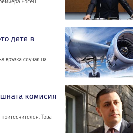
премиера Росен
то дете в
ъв връзка случая на
ъншната комисия
е притеснителен. Това