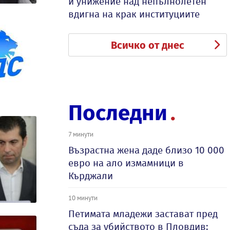
и унижение над непълнолетен
вдигна на крак институциите
Всичко от днес
Последни
7 минути
Възрастна жена даде близо 10 000
евро на ало измамници в
Кърджали
10 минути
Петимата младежи застават пред
съда за убийството в Пловдив: