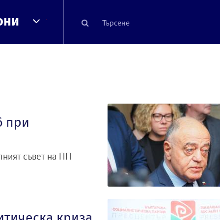
они
6 при
лният съвет на ПП
итическа криза