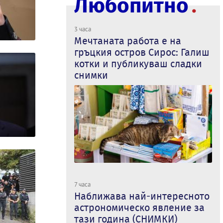
Любопитно
3 часа
Мечтаната работа е на
гръцкия остров Сирос: Галиш
котки и публикуваш сладки
снимки
7 часа
Наближава най-интересното
астрономическо явление за
тази година (СНИМКИ)