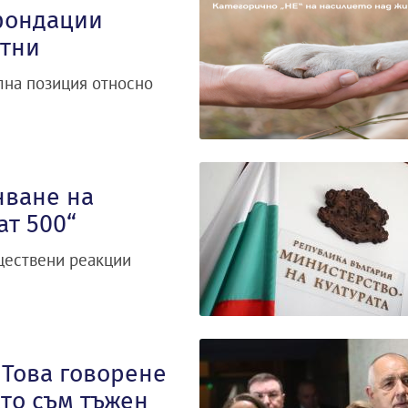
фондации
отни
лна позиция относно
нване на
ат 500“
ществени реакции
 Това говорене
ато съм тъжен