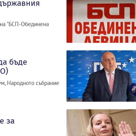
 държавния
 на "БСП-Обединена
да бъде
О)
ум, Народното събрание
е за