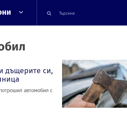
они
обил
и дъщерите си,
яница
 потрошил автомобил с