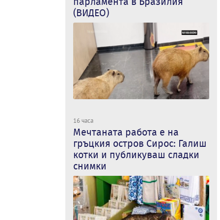
парламента в Бразилия
(ВИДЕО)
16 часа
Мечтаната работа е на
гръцкия остров Сирос: Галиш
котки и публикуваш сладки
снимки