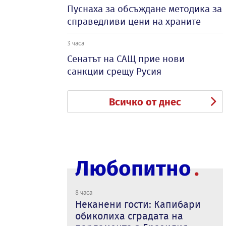
Пуснаха за обсъждане методика за
справедливи цени на храните
3 часа
Сенатът на САЩ прие нови
санкции срещу Русия
Всичко от днес
Любопитно
8 часа
Неканени гости: Капибари
обиколиха сградата на