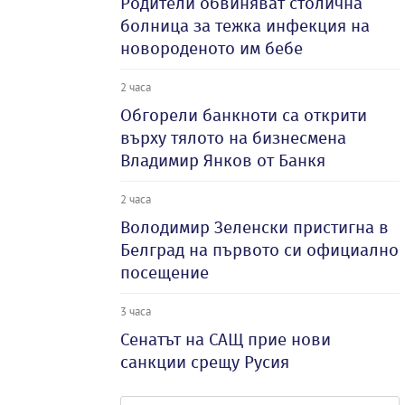
Родители обвиняват столична
болница за тежка инфекция на
новороденото им бебе
2 часа
Обгорели банкноти са открити
върху тялото на бизнесмена
Владимир Янков от Банкя
2 часа
Володимир Зеленски пристигна в
Белград на първото си официално
посещение
3 часа
Сенатът на САЩ прие нови
санкции срещу Русия