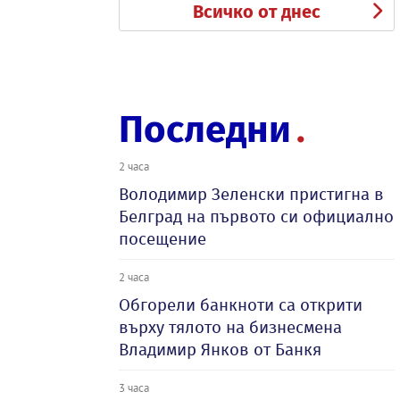
Всичко от днес
Последни
2 часа
Володимир Зеленски пристигна в
Белград на първото си официално
посещение
2 часа
Обгорели банкноти са открити
върху тялото на бизнесмена
Владимир Янков от Банкя
3 часа