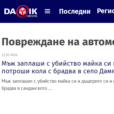
Реги
Последни
Повреждане на автом
12.05.2026
Мъж заплаши с убийство майка си 
потроши кола с брадва в село Дам
Мъж заплашил с убийство майка си и дъщерите си и
брадва в санданското ...