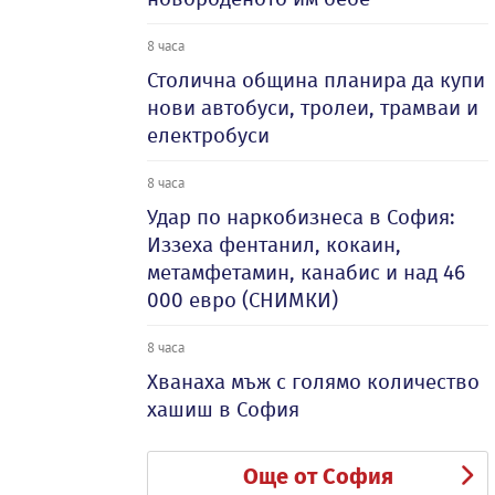
8 часа
Столична община планира да купи
нови автобуси, тролеи, трамваи и
електробуси
8 часа
Удар по наркобизнеса в София:
Иззеха фентанил, кокаин,
метамфетамин, канабис и над 46
000 евро (СНИМКИ)
8 часа
Хванаха мъж с голямо количество
хашиш в София
Още от София