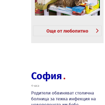
Още от любопитно
София
4 часа
Родители обвиняват столична
болница за тежка инфекция на
новороденото им бебе