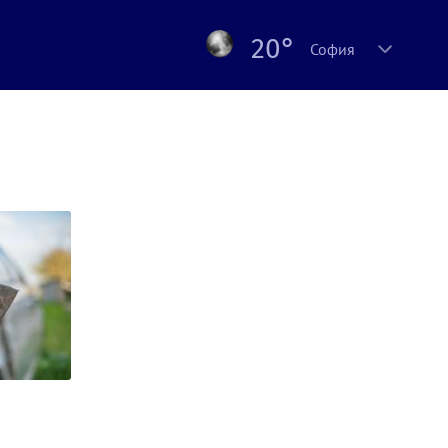
20°
София